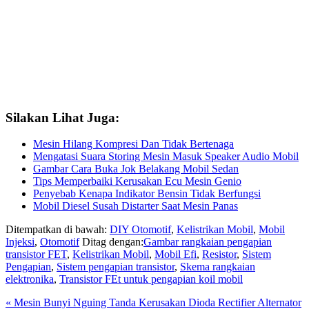
Silakan Lihat Juga:
Mesin Hilang Kompresi Dan Tidak Bertenaga
Mengatasi Suara Storing Mesin Masuk Speaker Audio Mobil
Gambar Cara Buka Jok Belakang Mobil Sedan
Tips Memperbaiki Kerusakan Ecu Mesin Genio
Penyebab Kenapa Indikator Bensin Tidak Berfungsi
Mobil Diesel Susah Distarter Saat Mesin Panas
Ditempatkan di bawah:
DIY Otomotif
,
Kelistrikan Mobil
,
Mobil
Injeksi
,
Otomotif
Ditag dengan:
Gambar rangkaian pengapian
transistor FET
,
Kelistrikan Mobil
,
Mobil Efi
,
Resistor
,
Sistem
Pengapian
,
Sistem pengapian transistor
,
Skema rangkaian
elektronika
,
Transistor FEt untuk pengapian koil mobil
Previous
« Mesin Bunyi Nguing Tanda Kerusakan Dioda Rectifier Alternator