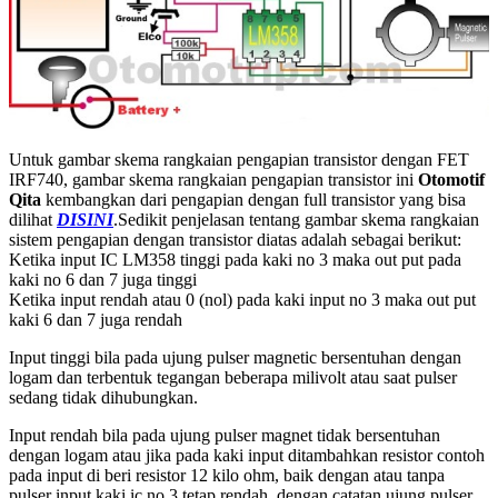
Untuk gambar skema rangkaian pengapian transistor dengan FET
IRF740, gambar skema rangkaian pengapian transistor ini
Otomotif
Qita
kembangkan dari pengapian dengan full transistor yang bisa
dilihat
DISINI
.Sedikit penjelasan tentang gambar skema rangkaian
sistem pengapian dengan transistor diatas adalah sebagai berikut:
Ketika input IC LM358 tinggi pada kaki no 3 maka out put pada
kaki no 6 dan 7 juga tinggi
Ketika input rendah atau 0 (nol) pada kaki input no 3 maka out put
kaki 6 dan 7 juga rendah
Input tinggi bila pada ujung pulser magnetic bersentuhan dengan
logam dan terbentuk tegangan beberapa milivolt atau saat pulser
sedang tidak dihubungkan.
Input rendah bila pada ujung pulser magnet tidak bersentuhan
dengan logam atau jika pada kaki input ditambahkan resistor contoh
pada input di beri resistor 12 kilo ohm, baik dengan atau tanpa
pulser input kaki ic no 3 tetap rendah, dengan catatan ujung pulser