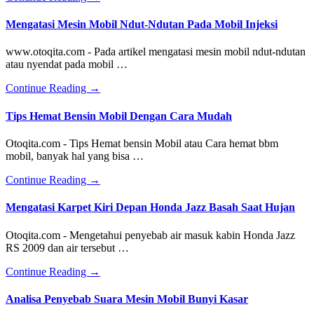
Akibat
Kelebihan
Mengatasi Mesin Mobil Ndut-Ndutan Pada Mobil Injeksi
Tekanan
Angin
www.otoqita.com - Pada artikel mengatasi mesin mobil ndut-ndutan
Ban
atau nyendat pada mobil …
Mobil
about
Continue Reading
→
Mengatasi
Mesin
Tips Hemat Bensin Mobil Dengan Cara Mudah
Mobil
Ndut-
Otoqita.com - Tips Hemat bensin Mobil atau Cara hemat bbm
Ndutan
mobil, banyak hal yang bisa …
Pada
Mobil
about
Continue Reading
→
Injeksi
Tips
Hemat
Mengatasi Karpet Kiri Depan Honda Jazz Basah Saat Hujan
Bensin
Mobil
Otoqita.com - Mengetahui penyebab air masuk kabin Honda Jazz
Dengan
RS 2009 dan air tersebut …
Cara
Mudah
about
Continue Reading
→
Mengatasi
Karpet
Analisa Penyebab Suara Mesin Mobil Bunyi Kasar
Kiri