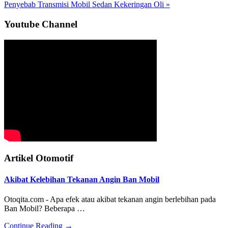
Post:
Next
Penyebab Transmisi Mobil Sedan Kekeringan Oli »
Post:
Sidebar
Youtube Channel
Utama
Artikel Otomotif
Akibat Kelebihan Tekanan Angin Ban Mobil
Otoqita.com - Apa efek atau akibat tekanan angin berlebihan pada
Ban Mobil? Beberapa …
about
Continue Reading
→