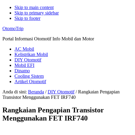
Skip to main content
Skip to primary sidebar
Skip to footer
Additional
OtomoTrip
menu
Portal Informasi Otomotif Info Mobil dan Motor
AC Mobil
Kelistrikan Mobil
DIY Otomotif
Mobil EFI
Dinamo
Cooling Sistem
Artikel Otomotif
Anda di sini:
Beranda
/
DIY Otomotif
/
Rangkaian Pengapian
Transistor Menggunakan FET IRF740
Rangkaian Pengapian Transistor
Menggunakan FET IRF740