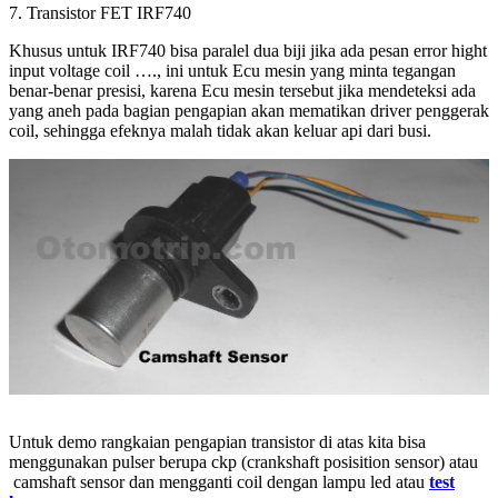
7. Transistor FET IRF740
Khusus untuk IRF740 bisa paralel dua biji jika ada pesan error hight
input voltage coil …., ini untuk Ecu mesin yang minta tegangan
benar-benar presisi, karena Ecu mesin tersebut jika mendeteksi ada
yang aneh pada bagian pengapian akan mematikan driver penggerak
coil, sehingga efeknya malah tidak akan keluar api dari busi.
Untuk demo rangkaian pengapian transistor di atas kita bisa
menggunakan pulser berupa ckp (crankshaft posisition sensor) atau
camshaft sensor dan mengganti coil dengan lampu led atau
test