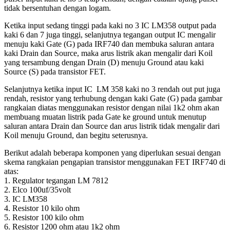
tidak bersentuhan dengan logam.
Ketika input sedang tinggi pada kaki no 3 IC LM358 output pada
kaki 6 dan 7 juga tinggi, selanjutnya tegangan output IC mengalir
menuju kaki Gate (G) pada IRF740 dan membuka saluran antara
kaki Drain dan Source, maka arus listrik akan mengalir dari Koil
yang tersambung dengan Drain (D) menuju Ground atau kaki
Source (S) pada transistor FET.
Selanjutnya ketika input IC LM 358 kaki no 3 rendah out put juga
rendah, resistor yang terhubung dengan kaki Gate (G) pada gambar
rangkaian diatas menggunakan resistor dengan nilai 1k2 ohm akan
membuang muatan listrik pada Gate ke ground untuk menutup
saluran antara Drain dan Source dan arus listrik tidak mengalir dari
Koil menuju Ground, dan begitu seterusnya.
Berikut adalah beberapa komponen yang diperlukan sesuai dengan
skema rangkaian pengapian transistor menggunakan FET IRF740 di
atas:
1. Regulator tegangan LM 7812
2. Elco 100uf/35volt
3. IC LM358
4. Resistor 10 kilo ohm
5. Resistor 100 kilo ohm
6. Resistor 1200 ohm atau 1k2 ohm