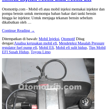
Otomotrip.com - Mobil efi atau mobil injeksi memakai injektor dan
pompa bensin untuk memompa bahan bakar dari tanki bensin
hingga ke injektor. Untuk menjaga tekanan bensin sebelum
dikabutkan oleh …
about
Continue Reading
→
Mengukur
Ditempatkan di bawah:
Mobil Injeksi
,
Otomotif
Ditag
Tekanan
dengan:
Analisa kerusakan mobil efi
,
Mendeteksi Masalah Pressure
Pompa
regulator fuel pump efi
,
Mobil Efi
,
Mobil efi sulit hidup
,
Tips Mobil
Bensin
EFI Susah Hidup
,
Toyota Limo
Pada
Sistem
Injeksi
Mobil
atau
Mobil
Efi