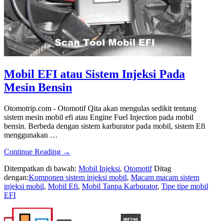
Mobil EFI atau Sistem Injeksi Pada
Mesin Bensin
Otomotrip.com - Otomotif Qita akan mengulas sedikit tentang
sistem mesin mobil efi atau Engine Fuel Injection pada mobil
bensin. Berbeda dengan sistem karburator pada mobil, sistem Efi
menggunakan …
about
Continue Reading
→
Mobil
Ditempatkan di bawah:
Mobil Injeksi
,
Otomotif
Ditag
EFI
dengan:
Komponen sistem injeksi mobil
,
Macam macam sistem
atau
injeksi mobil
,
Mobil Efi
,
Mobil Tanpa Karburator
,
Tipe tipe mobil
Sistem
EFI
Injeksi
Pada
Mesin