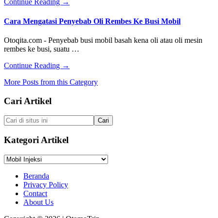
about
Continue Reading
→
Kijang
Mengatasi
Innova
Mesin
Cara Mengatasi Penyebab Oli Rembes Ke Busi Mobil
Mobil
Ndut-
Otoqita.com - Penyebab busi mobil basah kena oli atau oli mesin
Ndutan
rembes ke busi, suatu …
Pada
Mobil
about
Continue Reading
→
Injeksi
Cara
More Posts from this Category
Mengatasi
Penyebab
Footer
Cari Artikel
Oli
Rembes
Ke
Cari
Busi
di
Mobil
situs
Kategori Artikel
ini
Kategori
Artikel
Beranda
Privacy Policy
Contact
About Us