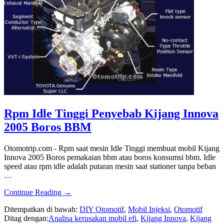
Rpm Idle Tinggi Penyebab Kijang Innova
2005 Boros BBM
Otomotrip.com - Rpm saat mesin Idle Tinggi membuat mobil Kijang
Innova 2005 Boros pemakaian bbm atau boros konsumsi bbm. Idle
speed atau rpm idle adalah putaran mesin saat stationer tanpa beban
…
about
Continue Reading
→
Rpm
Ditempatkan di bawah:
DIY Otomotif
,
Mobil Injeksi
,
Otomotif
Idle
Ditag dengan:
Analisa kerusakan mobil efi
,
Kijang Innova
,
Kijang
Tinggi