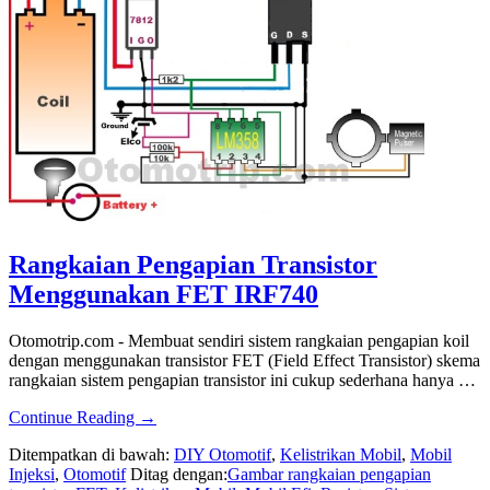
Bensin
Rangkaian Pengapian Transistor
Menggunakan FET IRF740
Otomotrip.com - Membuat sendiri sistem rangkaian pengapian koil
dengan menggunakan transistor FET (Field Effect Transistor) skema
rangkaian sistem pengapian transistor ini cukup sederhana hanya …
about
Continue Reading
→
Rangkaian
Ditempatkan di bawah:
DIY Otomotif
,
Kelistrikan Mobil
,
Mobil
Pengapian
Injeksi
,
Otomotif
Ditag dengan:
Gambar rangkaian pengapian
Transistor