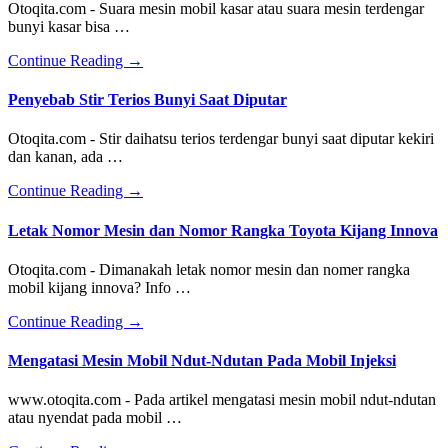
Otoqita.com - Suara mesin mobil kasar atau suara mesin terdengar
bunyi kasar bisa …
about
Continue Reading
→
Analisa
Penyebab
Penyebab Stir Terios Bunyi Saat Diputar
Suara
Mesin
Otoqita.com - Stir daihatsu terios terdengar bunyi saat diputar kekiri
Mobil
dan kanan, ada …
Bunyi
Kasar
about
Continue Reading
→
Penyebab
Stir
Letak Nomor Mesin dan Nomor Rangka Toyota Kijang Innova
Terios
Bunyi
Otoqita.com - Dimanakah letak nomor mesin dan nomer rangka
Saat
mobil kijang innova? Info …
Diputar
about
Continue Reading
→
Letak
Nomor
Mengatasi Mesin Mobil Ndut-Ndutan Pada Mobil Injeksi
Mesin
dan
www.otoqita.com - Pada artikel mengatasi mesin mobil ndut-ndutan
Nomor
atau nyendat pada mobil …
Rangka
Toyota