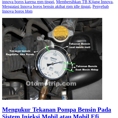
innova boros karena rpm tinggi
,
Membersihkan TB Kijang Innova
,
Penyebab
Mengatasi Innova boros bensin akibat rpm idle tinggi
,
Penyebab
Kijang
Innova boros bbm
Innova
2005
Boros
BBM
Mengukur Tekanan Pompa Bensin Pada
Sistem Injeksi Mobil atau Mobil Efi