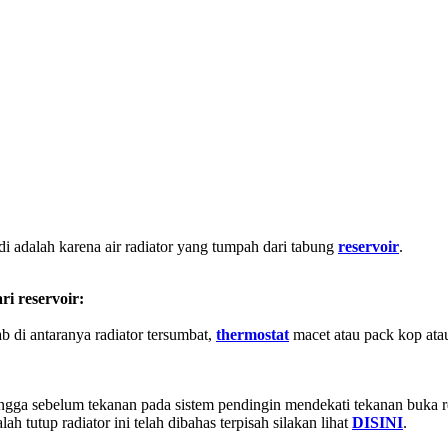
adi adalah karena air radiator yang tumpah dari tabung
reservoir
.
i reservoir:
b di antaranya radiator tersumbat,
thermostat
macet atau pack kop atau 
ingga sebelum tekanan pada sistem pendingin mendekati tekanan buka relie
ah tutup radiator ini telah dibahas terpisah silakan lihat
DISINI
.