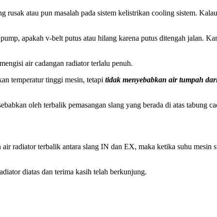
 yang rusak atau pun masalah pada sistem kelistrikan cooling sistem. Kal
ump, apakah v-belt putus atau hilang karena putus ditengah jalan. Ka
engisi air cadangan radiator terlalu penuh.
an temperatur tinggi mesin, tetapi
tidak menyebabkan air tumpah dari
sebabkan oleh terbalik pemasangan slang yang berada di atas tabung cada
 air radiator terbalik antara slang IN dan EX, maka ketika suhu mesin
diator diatas dan terima kasih telah berkunjung.