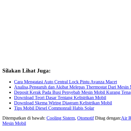
Silakan Lihat Juga:
Cara Mengatasi Auto Central Lock Pintu Avanza Macet
Analisa,Pengaruh dan Akibat Melepas Thermostat Dari Mesin 
Deposit Kerak Pada Busi Penyebab Mesin Mobil Kurang Tena
Download Teori Dasar Tentang Kelistrikan Mobil
Download Skema Wiring Diagram Kelistrikan Mobil
Tips Mobil Diesel Commonrail Habis Solar
Ditempatkan di bawah:
Cooling Sistem
,
Otomotif
Ditag dengan:
Air R
Mesin Mobil