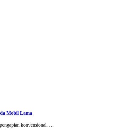
Pada Mobil Lama
m pengapian konvensional. …