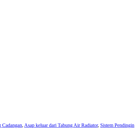
g Cadangan
,
Asap keluar dari Tabung Air Radiator
,
Sistem Pendingin