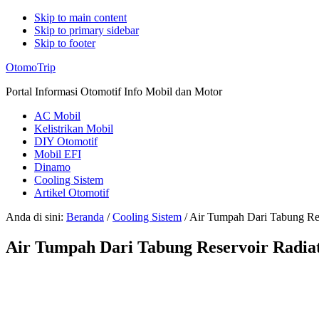
Skip to main content
Skip to primary sidebar
Skip to footer
Additional
OtomoTrip
menu
Portal Informasi Otomotif Info Mobil dan Motor
AC Mobil
Kelistrikan Mobil
DIY Otomotif
Mobil EFI
Dinamo
Cooling Sistem
Artikel Otomotif
Anda di sini:
Beranda
/
Cooling Sistem
/
Air Tumpah Dari Tabung Res
Air Tumpah Dari Tabung Reservoir Radia