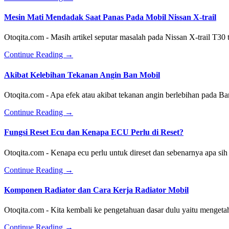
Video
Sistem
Mesin Mati Mendadak Saat Panas Pada Mobil Nissan X-trail
Kerja
atau
Otoqita.com - Masih artikel seputar masalah pada Nissan X-trail T30
Cara
Kerja
about
Continue Reading
→
Pengapian
Mesin
Konvensional
Mati
Akibat Kelebihan Tekanan Angin Ban Mobil
Pada
Mendadak
Mobil
Saat
Otoqita.com - Apa efek atau akibat tekanan angin berlebihan pada 
Lama
Panas
Pada
about
Continue Reading
→
Mobil
Akibat
Nissan
Kelebihan
Fungsi Reset Ecu dan Kenapa ECU Perlu di Reset?
X-
Tekanan
trail
Angin
Otoqita.com - Kenapa ecu perlu untuk direset dan sebenarnya apa s
Ban
Mobil
about
Continue Reading
→
Fungsi
Reset
Komponen Radiator dan Cara Kerja Radiator Mobil
Ecu
dan
Otoqita.com - Kita kembali ke pengetahuan dasar dulu yaitu menget
Kenapa
ECU
about
Continue Reading
→