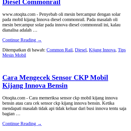
Diesel Commonrail
www.otoqita.com - Penyebab oli mesin bercampur dengan solar
pada mobil kijang Innova diesel commonrail. Pada masalah oli
mesin bercampur solar pada innova diesel commonrail ini, kalau
dianalisa adalah …
about
Continue Reading
→
Oli
Ditempatkan di bawah:
Common Rail
,
Diesel
,
Kijang Innova
,
Tips
Mesin
Mesin Mobil
Bercampur
Solar,
Innova
Diesel
Cara Mengecek Sensor CKP Mobil
Commonrail
Kijang Innova Bensin
Otoqita.com - Cara memeriksa sensor ckp mobil kijang innova
bensin atau cara cek sensor ckp kijang innova bensin. Ketika
mendapati masalah tidak api tidak keluar dari busi innova tentu saja
bagian …
about
Continue Reading
→
Cara