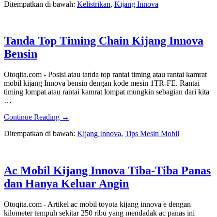
Ditempatkan di bawah:
Kelistrikan
,
Kijang Innova
Mengecek
Sensor
CKP
Mobil
Tanda Top Timing Chain Kijang Innova
Kijang
Innova
Bensin
Bensin
Otoqita.com - Posisi atau tanda top rantai timing atau rantai kamrat
mobil kijang Innova bensin dengan kode mesin 1TR-FE. Rantai
timing lompat atau rantai kamrat lompat mungkin sebagian dari kita
…
about
Continue Reading
→
Tanda
Ditempatkan di bawah:
Kijang Innova
,
Tips Mesin Mobil
Top
Timing
Chain
Kijang
Ac Mobil Kijang Innova Tiba-Tiba Panas
Innova
Bensin
dan Hanya Keluar Angin
Otoqita.com - Artikel ac mobil toyota kijang innova e dengan
kilometer tempuh sekitar 250 ribu yang mendadak ac panas ini