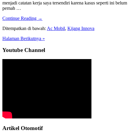
menjadi catatan kerja saya tersendiri karena kasus seperti ini belum
pernah …
about
Continue Reading
→
Ac
Ditempatkan di bawah:
Ac Mobil
,
Kijang Innova
Mobil
Kijang
Halaman Berikutnya »
Innova
Tiba-
Sidebar
Youtube Channel
Tiba
Panas
Utama
dan
Hanya
Keluar
Angin
Artikel Otomotif