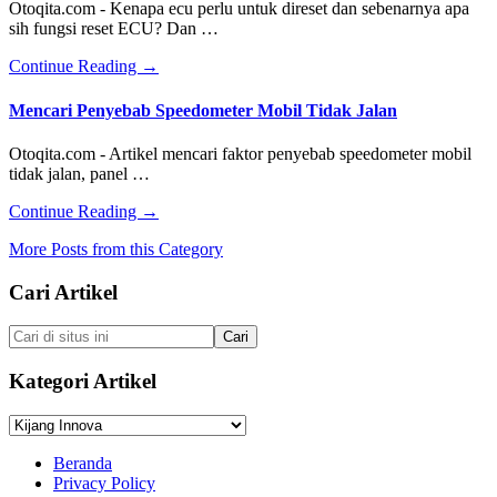
Bunyi
Otoqita.com - Kenapa ecu perlu untuk direset dan sebenarnya apa
Saat
sih fungsi reset ECU? Dan …
Diputar
about
Continue Reading
→
Fungsi
Reset
Mencari Penyebab Speedometer Mobil Tidak Jalan
Ecu
dan
Otoqita.com - Artikel mencari faktor penyebab speedometer mobil
Kenapa
tidak jalan, panel …
ECU
Perlu
about
Continue Reading
→
di
Mencari
Reset?
More Posts from this Category
Penyebab
Speedometer
Footer
Cari Artikel
Mobil
Tidak
Jalan
Cari
di
situs
Kategori Artikel
ini
Kategori
Artikel
Beranda
Privacy Policy