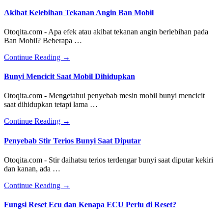
Akibat Kelebihan Tekanan Angin Ban Mobil
Otoqita.com - Apa efek atau akibat tekanan angin berlebihan pada
Ban Mobil? Beberapa …
about
Continue Reading
→
Akibat
Kelebihan
Bunyi Mencicit Saat Mobil Dihidupkan
Tekanan
Angin
Otoqita.com - Mengetahui penyebab mesin mobil bunyi mencicit
Ban
saat dihidupkan tetapi lama …
Mobil
about
Continue Reading
→
Bunyi
Mencicit
Penyebab Stir Terios Bunyi Saat Diputar
Saat
Mobil
Otoqita.com - Stir daihatsu terios terdengar bunyi saat diputar kekiri
Dihidupkan
dan kanan, ada …
about
Continue Reading
→
Penyebab
Stir
Fungsi Reset Ecu dan Kenapa ECU Perlu di Reset?
Terios