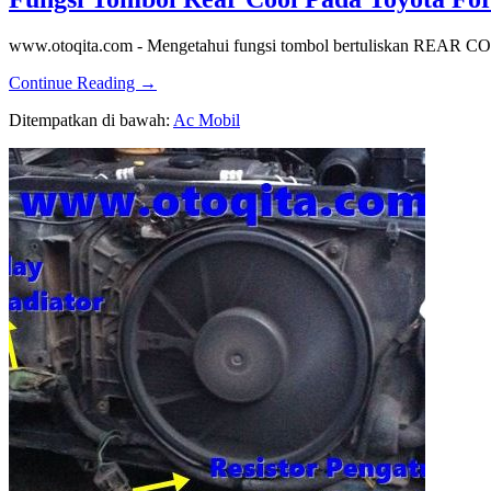
www.otoqita.com - Mengetahui fungsi tombol bertuliskan REAR COO
about
Continue Reading
→
Fungsi
Ditempatkan di bawah:
Ac Mobil
Tombol
Rear
Cool
Pada
Toyota
Fortuner