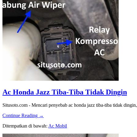
Ac Honda Jazz Tiba-Tiba Tidak Dingin
Situsoto.com - Mencari penyebab ac honda jazz tiba-tiba tidak dingin,
about
Continue Reading
→
Ac
Ditempatkan di bawah:
Ac Mobil
Honda
Jazz