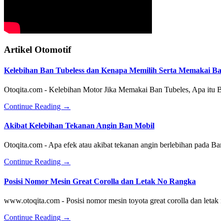
Artikel Otomotif
Kelebihan Ban Tubeless dan Kenapa Memilih Serta Memakai Ba
Otoqita.com - Kelebihan Motor Jika Memakai Ban Tubeles, Apa itu 
about
Continue Reading
→
Kelebihan
Ban
Akibat Kelebihan Tekanan Angin Ban Mobil
Tubeless
dan
Otoqita.com - Apa efek atau akibat tekanan angin berlebihan pada 
Kenapa
Memilih
about
Continue Reading
→
Serta
Akibat
Memakai
Kelebihan
Posisi Nomor Mesin Great Corolla dan Letak No Rangka
Ban
Tekanan
Motor
Angin
www.otoqita.com - Posisi nomor mesin toyota great corolla dan leta
Tubeless
Ban
Mobil
about
Continue Reading
→