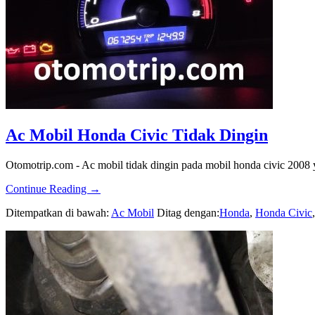
Ac Mobil Honda Civic Tidak Dingin
Otomotrip.com - Ac mobil tidak dingin pada mobil honda civic 2008 
about
Continue Reading
→
Ac
Ditempatkan di bawah:
Ac Mobil
Ditag dengan:
Honda
,
Honda Civic
Mobil
Honda
Civic
Tidak
Dingin