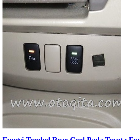
Tiba-
Tiba
Tidak
Dingin
Fungsi Tombol Rear Cool Pada Toyota Fo