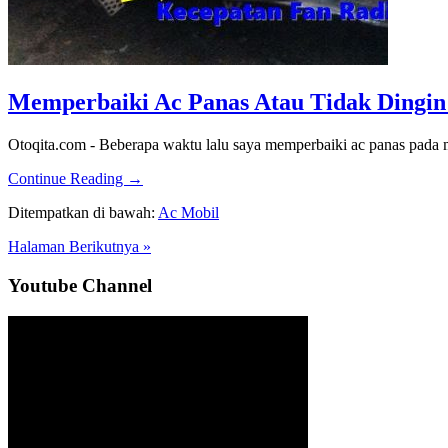
Memperbaiki Ac Panas Atau Tidak Dingin
Otoqita.com - Beberapa waktu lalu saya memperbaiki ac panas pada m
about
Continue Reading
→
Memperbaiki
Ditempatkan di bawah:
Ac Mobil
Ac
Panas
Halaman Berikutnya »
Atau
Tidak
Sidebar
Youtube Channel
Dingin
Pada
Utama
Mobil
Peugeot
206