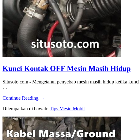
Kunci Kontak OFF Mesin Masih Hidup
Situsoto.com - Mengetahui penyebab mesin masih hidup ketika kunci
…
about
Continue Reading
→
Kunci
Ditempatkan di bawah:
Tips Mesin Mobil
Kontak
OFF
Mesin
Masih
Hidup