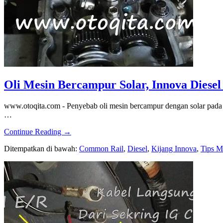
Oli Mesin Bercampur Solar, Innova Diese
www.otoqita.com - Penyebab oli mesin bercampur dengan solar pada m
…
about
Continue Reading
→
Oli
Ditempatkan di bawah:
Common Rail
,
Diesel
,
Kijang Innova
,
Tips M
Mesin
Bercampur
Solar,
Innova
Diesel
Commonrail