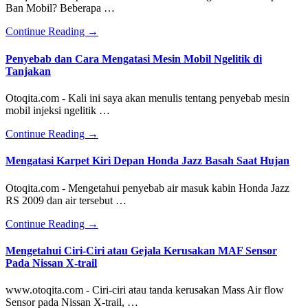
Cara
Ban Mobil? Beberapa …
Kerja
Pengapian
about
Continue Reading
→
Konvensional
Akibat
Pada
Kelebihan
Penyebab dan Cara Mengatasi Mesin Mobil Ngelitik di
Mobil
Tekanan
Tanjakan
Lama
Angin
Ban
Otoqita.com - Kali ini saya akan menulis tentang penyebab mesin
Mobil
mobil injeksi ngelitik …
about
Continue Reading
→
Penyebab
dan
Mengatasi Karpet Kiri Depan Honda Jazz Basah Saat Hujan
Cara
Mengatasi
Otoqita.com - Mengetahui penyebab air masuk kabin Honda Jazz
Mesin
RS 2009 dan air tersebut …
Mobil
Ngelitik
about
Continue Reading
→
di
Mengatasi
Tanjakan
Karpet
Mengetahui Ciri-Ciri atau Gejala Kerusakan MAF Sensor
Kiri
Pada Nissan X-trail
Depan
Honda
www.otoqita.com - Ciri-ciri atau tanda kerusakan Mass Air flow
Jazz
Sensor pada Nissan X-trail, …