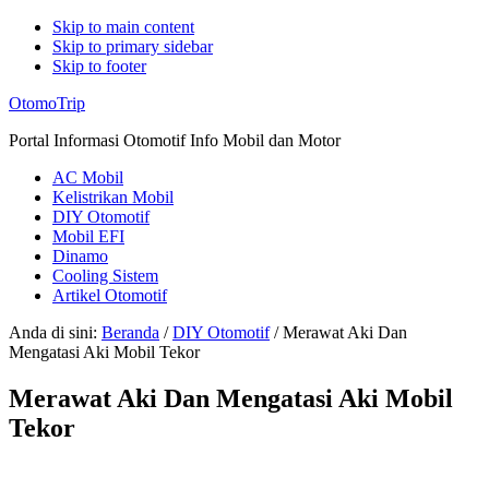
Skip to main content
Skip to primary sidebar
Skip to footer
Additional
OtomoTrip
menu
Portal Informasi Otomotif Info Mobil dan Motor
AC Mobil
Kelistrikan Mobil
DIY Otomotif
Mobil EFI
Dinamo
Cooling Sistem
Artikel Otomotif
Anda di sini:
Beranda
/
DIY Otomotif
/
Merawat Aki Dan
Mengatasi Aki Mobil Tekor
Merawat Aki Dan Mengatasi Aki Mobil
Tekor