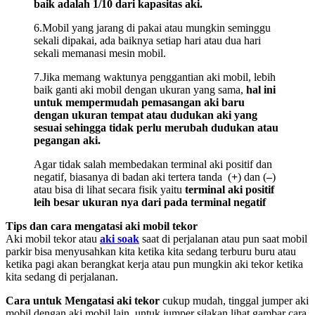
baik adalah 1/10 dari kapasitas aki.
6.Mobil yang jarang di pakai atau mungkin seminggu
sekali dipakai, ada baiknya setiap hari atau dua hari
sekali memanasi mesin mobil.
7.Jika memang waktunya penggantian aki mobil, lebih
baik ganti aki mobil dengan ukuran yang sama,
hal ini
untuk mempermudah pemasangan aki baru
dengan ukuran tempat atau dudukan aki yang
sesuai sehingga tidak perlu merubah dudukan atau
pegangan aki.
Agar tidak salah membedakan terminal aki positif dan
negatif, biasanya di badan aki tertera tanda (
+
) dan (
–
)
atau bisa di lihat secara fisik yaitu
terminal aki positif
leih besar ukuran nya dari pada terminal negatif
Tips dan cara mengatasi aki mobil tekor
Aki mobil tekor atau
aki soak
saat di perjalanan atau pun saat mobil
parkir bisa menyusahkan kita ketika kita sedang terburu buru atau
ketika pagi akan berangkat kerja atau pun mungkin aki tekor ketika
kita sedang di perjalanan.
Cara untuk Mengatasi aki tekor
cukup mudah, tinggal jumper aki
mobil dengan aki mobil lain, untuk jumper silakan lihat gambar cara