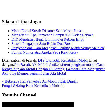
Silakan Lihat Juga:
Mobil Diesel Susah Distarter Saat Mesin Panas
Mengetahui Apa Penyebab Lampu Aki Kadang Nyala
DIY Mengatasi Head Unit Innova Reborn Error
Sistem Pengapian Satu Bobin Dua Busi
Penyebab dan Cara Mengatasi Sekring Mobil Sering Meleleh
Fungsi Nomor atau Angka Pada Kaki Relay
Ditempatkan di bawah:
DIY Otomotif
,
Kelistrikan Mobil
Ditag
dengan:
Aki Basah
,
Aki Mobil
,
Artikel sistem pengisian mobil
,
Cara
Menghidupkan Mobil Dengan DiDorong
,
Gambar Cara Menjumper
Aki
,
Tips Memperpanjang Usia Aki Mobil
Previous
« Beberapa Hal Penyebab Ac Mobil Tidak Dingin
Post:
Next
Fungsi Sekring Pada Kelistrikan Mobil »
Post:
Sidebar
Youtube Channel
Utama