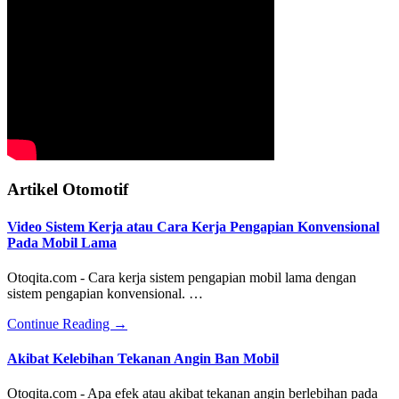
Artikel Otomotif
Video Sistem Kerja atau Cara Kerja Pengapian Konvensional
Pada Mobil Lama
Otoqita.com - Cara kerja sistem pengapian mobil lama dengan
sistem pengapian konvensional. …
about
Continue Reading
→
Video
Sistem
Akibat Kelebihan Tekanan Angin Ban Mobil
Kerja
atau
Otoqita.com - Apa efek atau akibat tekanan angin berlebihan pada