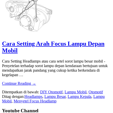
Cara Setting Arah Focus Lampu Depan
Mobil
Cara Setting Headlamps atau cara setel sorot lampu besar mobil -
Penyetelan terhadap sorot lampu depan kendaraan bertujuan untuk
mendapatkan jarak pandang yang cukup ketika berkendara di
kegelapan …
about
Continue Reading
→
Cara
Ditempatkan di bawah:
DIY Otomotif
,
Lampu Mobil
,
Otomotif
Setting
Ditag dengan:
Headlamps
,
Lampu Besar
,
Lampu Kepala
,
Lampu
Arah
Mobil
,
Menyetel Focus Headlamp
Focus
Lampu
Sidebar
Youtube Channel
Depan