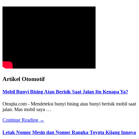
Mobil
Utama
Artikel Otomotif
Mobil Bunyi Bising Atau Berisik Saat Jalan Itu Kenapa Ya?
Otoqita.com - Mendeteksi bunyi bising atau bunyi berisik mobil saat
jalan. Mas mobil saya …
about
Continue Reading
→
Mobil
Bunyi
Letak Nomor Mesin dan Nomor Rangka Toyota Kijang Innova
Bising