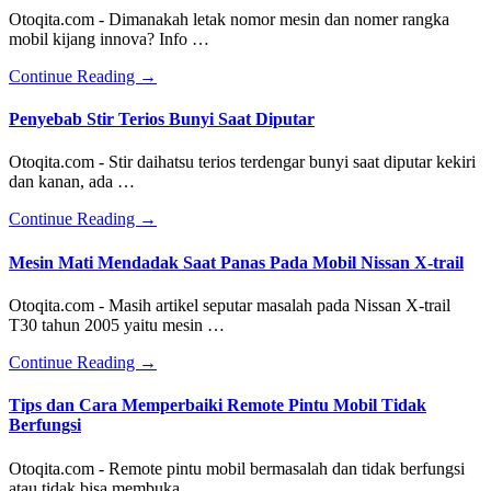
Atau
Otoqita.com - Dimanakah letak nomor mesin dan nomer rangka
Berisik
mobil kijang innova? Info …
Saat
Jalan
about
Continue Reading
→
Itu
Letak
Kenapa
Nomor
Penyebab Stir Terios Bunyi Saat Diputar
Ya?
Mesin
dan
Otoqita.com - Stir daihatsu terios terdengar bunyi saat diputar kekiri
Nomor
dan kanan, ada …
Rangka
Toyota
about
Continue Reading
→
Kijang
Penyebab
Innova
Stir
Mesin Mati Mendadak Saat Panas Pada Mobil Nissan X-trail
Terios
Bunyi
Otoqita.com - Masih artikel seputar masalah pada Nissan X-trail
Saat
T30 tahun 2005 yaitu mesin …
Diputar
about
Continue Reading
→
Mesin
Mati
Tips dan Cara Memperbaiki Remote Pintu Mobil Tidak
Mendadak
Berfungsi
Saat
Panas
Otoqita.com - Remote pintu mobil bermasalah dan tidak berfungsi
Pada
atau tidak bisa membuka …