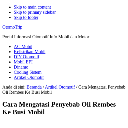
Skip to main content
Skip to primary sidebar
Skip to footer
Additional
OtomoTrip
menu
Portal Informasi Otomotif Info Mobil dan Motor
AC Mobil
Kelistrikan Mobil
DIY Otomotif
Mobil EFI
Dinamo
Cooling Sistem
Artikel Otomotif
Anda di sini:
Beranda
/
Artikel Otomotif
/
Cara Mengatasi Penyebab
Oli Rembes Ke Busi Mobil
Cara Mengatasi Penyebab Oli Rembes
Ke Busi Mobil