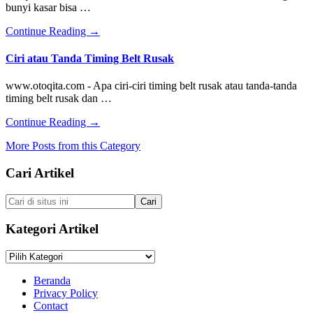
Bunyi
bunyi kasar bisa …
Apa
Sebabnya
about
Continue Reading
→
Mas?
Analisa
Penyebab
Ciri atau Tanda Timing Belt Rusak
Suara
Mesin
www.otoqita.com - Apa ciri-ciri timing belt rusak atau tanda-tanda
Mobil
timing belt rusak dan …
Bunyi
Kasar
about
Continue Reading
→
Ciri
More Posts from this Category
atau
Tanda
Footer
Cari Artikel
Timing
Belt
Rusak
Cari
di
situs
Kategori Artikel
ini
Kategori
Artikel
Beranda
Privacy Policy
Contact