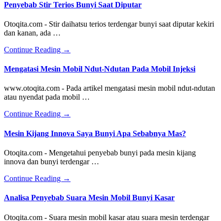
Penyebab Stir Terios Bunyi Saat Diputar
Otoqita.com - Stir daihatsu terios terdengar bunyi saat diputar kekiri
dan kanan, ada …
about
Continue Reading
→
Penyebab
Stir
Mengatasi Mesin Mobil Ndut-Ndutan Pada Mobil Injeksi
Terios
Bunyi
www.otoqita.com - Pada artikel mengatasi mesin mobil ndut-ndutan
Saat
atau nyendat pada mobil …
Diputar
about
Continue Reading
→
Mengatasi
Mesin
Mesin Kijang Innova Saya Bunyi Apa Sebabnya Mas?
Mobil
Ndut-
Otoqita.com - Mengetahui penyebab bunyi pada mesin kijang
Ndutan
innova dan bunyi terdengar …
Pada
Mobil
about
Continue Reading
→
Injeksi
Mesin
Kijang
Analisa Penyebab Suara Mesin Mobil Bunyi Kasar
Innova
Saya
Otoqita.com - Suara mesin mobil kasar atau suara mesin terdengar