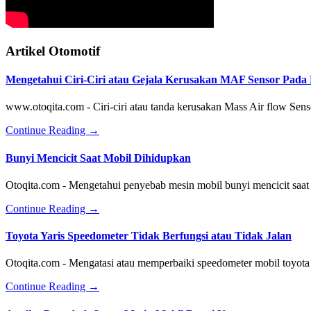
Artikel Otomotif
Mengetahui Ciri-Ciri atau Gejala Kerusakan MAF Sensor Pada N
www.otoqita.com - Ciri-ciri atau tanda kerusakan Mass Air flow Sens
about
Continue Reading
→
Mengetahui
Ciri-
Bunyi Mencicit Saat Mobil Dihidupkan
Ciri
atau
Otoqita.com - Mengetahui penyebab mesin mobil bunyi mencicit saat
Gejala
Kerusakan
about
Continue Reading
→
MAF
Bunyi
Sensor
Mencicit
Toyota Yaris Speedometer Tidak Berfungsi atau Tidak Jalan
Pada
Saat
Nissan
Mobil
Otoqita.com - Mengatasi atau memperbaiki speedometer mobil toyota
X-
Dihidupkan
trail
about
Continue Reading
→
Toyota
Yaris