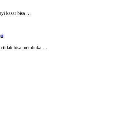
nyi kasar bisa …
si
tau tidak bisa membuka …