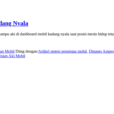
dang Nyala
mpu aki di dashboard mobil kadang nyala saat posisi mesin hidup tet
ian Mobil
Ditag dengan:
Artikel sistem pengisian mobil
,
Dinamo Amper
isian Aki Mobil