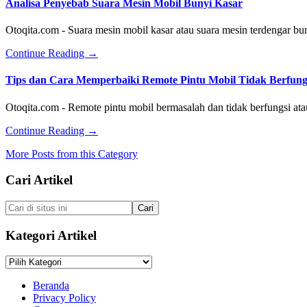
Analisa Penyebab Suara Mesin Mobil Bunyi Kasar
Speedometer
Tidak
Otoqita.com - Suara mesin mobil kasar atau suara mesin terdengar bu
Berfungsi
atau
about
Continue Reading
→
Tidak
Analisa
Jalan
Penyebab
Tips dan Cara Memperbaiki Remote Pintu Mobil Tidak Berfung
Suara
Mesin
Otoqita.com - Remote pintu mobil bermasalah dan tidak berfungsi a
Mobil
Bunyi
about
Continue Reading
→
Kasar
Tips
More Posts from this Category
dan
Cara
Footer
Cari Artikel
Memperbaiki
Remote
Pintu
Cari
Mobil
di
Tidak
situs
Kategori Artikel
Berfungsi
ini
Kategori
Artikel
Beranda
Privacy Policy