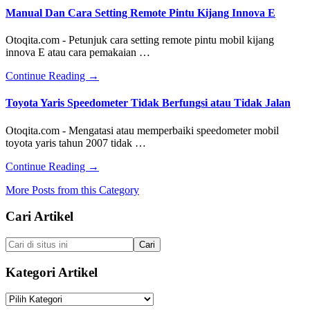
dan
Manual Dan Cara Setting Remote Pintu Kijang Innova E
Cara
Mengatasi
Otoqita.com - Petunjuk cara setting remote pintu mobil kijang
Mesin
innova E atau cara pemakaian …
Mobil
Ngelitik
about
Continue Reading
→
di
Manual
Tanjakan
Dan
Toyota Yaris Speedometer Tidak Berfungsi atau Tidak Jalan
Cara
Setting
Otoqita.com - Mengatasi atau memperbaiki speedometer mobil
Remote
toyota yaris tahun 2007 tidak …
Pintu
Kijang
about
Continue Reading
→
Innova
Toyota
E
More Posts from this Category
Yaris
Speedometer
Footer
Cari Artikel
Tidak
Berfungsi
atau
Cari
Tidak
di
Jalan
situs
Kategori Artikel
ini
Kategori