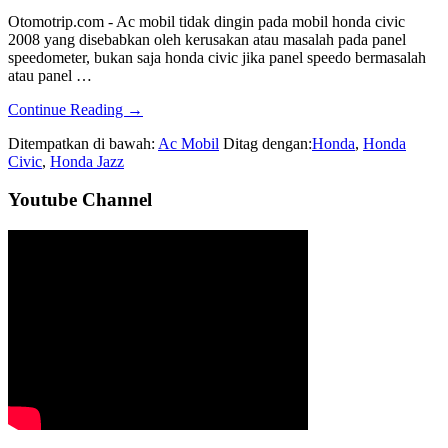
Otomotrip.com - Ac mobil tidak dingin pada mobil honda civic
2008 yang disebabkan oleh kerusakan atau masalah pada panel
speedometer, bukan saja honda civic jika panel speedo bermasalah
atau panel …
about
Continue Reading
→
Ac
Ditempatkan di bawah:
Ac Mobil
Ditag dengan:
Honda
,
Honda
Mobil
Civic
,
Honda Jazz
Honda
Civic
Sidebar
Youtube Channel
Tidak
Dingin
Utama