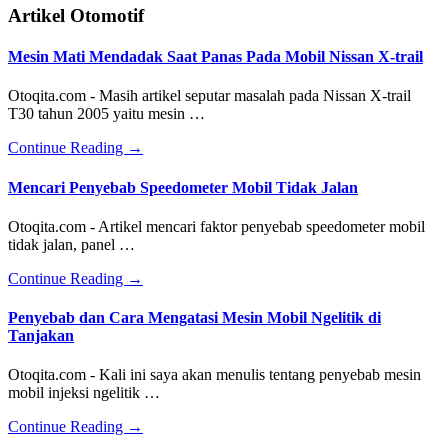
Artikel Otomotif
Mesin Mati Mendadak Saat Panas Pada Mobil Nissan X-trail
Otoqita.com - Masih artikel seputar masalah pada Nissan X-trail
T30 tahun 2005 yaitu mesin …
about
Continue Reading
→
Mesin
Mati
Mencari Penyebab Speedometer Mobil Tidak Jalan
Mendadak
Saat
Otoqita.com - Artikel mencari faktor penyebab speedometer mobil
Panas
tidak jalan, panel …
Pada
Mobil
about
Continue Reading
→
Nissan
Mencari
X-
Penyebab
Penyebab dan Cara Mengatasi Mesin Mobil Ngelitik di
trail
Speedometer
Tanjakan
Mobil
Tidak
Otoqita.com - Kali ini saya akan menulis tentang penyebab mesin
Jalan
mobil injeksi ngelitik …
about
Continue Reading
→
Penyebab