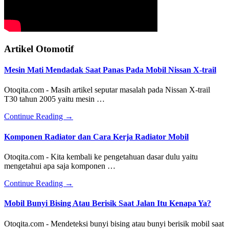
Artikel Otomotif
Mesin Mati Mendadak Saat Panas Pada Mobil Nissan X-trail
Otoqita.com - Masih artikel seputar masalah pada Nissan X-trail
T30 tahun 2005 yaitu mesin …
about
Continue Reading
→
Mesin
Mati
Komponen Radiator dan Cara Kerja Radiator Mobil
Mendadak
Saat
Otoqita.com - Kita kembali ke pengetahuan dasar dulu yaitu
Panas
mengetahui apa saja komponen …
Pada
Mobil
about
Continue Reading
→
Nissan
Komponen
X-
Radiator
Mobil Bunyi Bising Atau Berisik Saat Jalan Itu Kenapa Ya?
trail
dan
Cara
Otoqita.com - Mendeteksi bunyi bising atau bunyi berisik mobil saat
Kerja