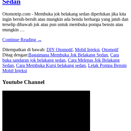
Sedan
Otomotrip.com - Membuka jok belakang sedan diperlukan jika kita
ingin bersih-bersih atau mungkin ada benda berharga yang jatuh dan
terselip dibawah jok atau pun untuk membuka pompa bensin atau
mungkin …
about
Continue Reading
→
Gambar
Ditempatkan di bawah:
DIY Otomotif
,
Mobil Injeksi
,
Otomotif
Cara
Ditag dengan:
Bagaimana Membuka Jok Belakang Sedan
,
Cara
Buka
buka sandaran jok belakang sedan
,
Cara Melepas Jok Belakang
Jok
Sedan
,
Cara Membuka Kursi belakang sedan
,
Letak Pompa Bensin
Belakang
Mobil Injeksi
Mobil
Sedan
Sidebar
Youtube Channel
Utama