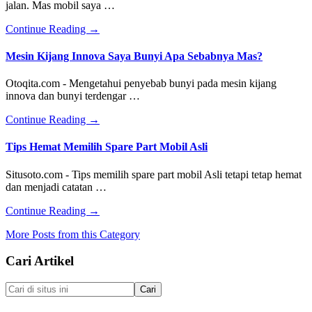
jalan. Mas mobil saya …
Radiator
Mobil
about
Continue Reading
→
Mobil
Bunyi
Mesin Kijang Innova Saya Bunyi Apa Sebabnya Mas?
Bising
Atau
Otoqita.com - Mengetahui penyebab bunyi pada mesin kijang
Berisik
innova dan bunyi terdengar …
Saat
Jalan
about
Continue Reading
→
Itu
Mesin
Kenapa
Kijang
Tips Hemat Memilih Spare Part Mobil Asli
Ya?
Innova
Saya
Situsoto.com - Tips memilih spare part mobil Asli tetapi tetap hemat
Bunyi
dan menjadi catatan …
Apa
Sebabnya
about
Continue Reading
→
Mas?
Tips
More Posts from this Category
Hemat
Memilih
Footer
Cari Artikel
Spare
Part
Mobil
Cari
Asli
di