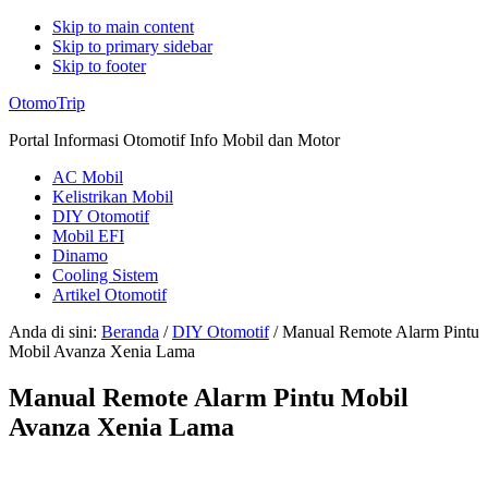
Skip to main content
Skip to primary sidebar
Skip to footer
Additional
OtomoTrip
menu
Portal Informasi Otomotif Info Mobil dan Motor
AC Mobil
Kelistrikan Mobil
DIY Otomotif
Mobil EFI
Dinamo
Cooling Sistem
Artikel Otomotif
Anda di sini:
Beranda
/
DIY Otomotif
/
Manual Remote Alarm Pintu
Mobil Avanza Xenia Lama
Manual Remote Alarm Pintu Mobil
Avanza Xenia Lama