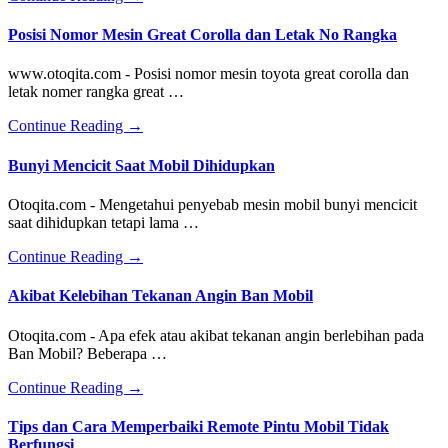
Ciri
atau
Posisi Nomor Mesin Great Corolla dan Letak No Rangka
Tanda
Timing
www.otoqita.com - Posisi nomor mesin toyota great corolla dan
Belt
letak nomer rangka great …
Rusak
about
Continue Reading
→
Posisi
Nomor
Bunyi Mencicit Saat Mobil Dihidupkan
Mesin
Great
Otoqita.com - Mengetahui penyebab mesin mobil bunyi mencicit
Corolla
saat dihidupkan tetapi lama …
dan
Letak
about
Continue Reading
→
No
Bunyi
Rangka
Mencicit
Akibat Kelebihan Tekanan Angin Ban Mobil
Saat
Mobil
Otoqita.com - Apa efek atau akibat tekanan angin berlebihan pada
Dihidupkan
Ban Mobil? Beberapa …
about
Continue Reading
→
Akibat
Kelebihan
Tips dan Cara Memperbaiki Remote Pintu Mobil Tidak
Tekanan
Berfungsi