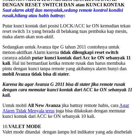
DENGAN RESET SWITCH DAN atau KUNCI KONTAK
Saat alarm aktif dan menyalak,sedang remote kontrol kondisi
rusak,hilang atau habis battray
:
Putar kunci kontak dari posisi LOCK/ACC ke ON kemudian tekan
reset switch 1x yang berada di belakang tuas pembuka kap mesin,
maka alarm akan non-aktif.
Sedangkan untuk Avanza tipe G tahun 2011 contohnya untuk
menon-aktifkan Alarm karena
tidak dilengkapi reset switch
caranya adalah
putar kunci kontak dari Acc ke ON sebanyak 11
kali
. Hal ini bermanfaat ketika remote rusak dan harus membuka
pintu dengan kunci tanpa remote yang akibatnya alarm bunyi dan
mobil Avanza tidak bisa di stater
.
Karena
itu agar Avanza G 2011 bisa di stater jika remote rusak
dengan cara
memutar kunci kontak dari ACC ke ON sebanyak 11
kali.
Untuk mobil
All New Avanza
jika battray remote habis, cara
Agar
Alarm Tidak Menyala terus
juga bisa dilakukan dengan memutar
kunci kontak dari ACC ke ON sebanyak 10 kali.
10.
VALET MODE
Valet mode ditandai dengan lampu led indikator yang ada disebelah