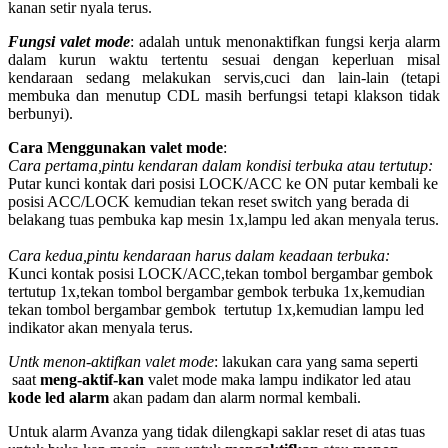
kanan setir nyala terus.
Fungsi valet mode
: adalah untuk menonaktifkan fungsi kerja alarm
dalam kurun waktu tertentu sesuai dengan keperluan misal
kendaraan sedang melakukan servis,cuci dan lain-lain (tetapi
membuka dan menutup CDL masih berfungsi tetapi klakson tidak
berbunyi).
Cara Menggunakan valet mode
:
Cara pertama,pintu kendaran dalam kondisi terbuka atau tertutup:
Putar kunci kontak dari posisi LOCK/ACC ke ON putar kembali ke
posisi ACC/LOCK kemudian tekan reset switch yang berada di
belakang tuas pembuka kap mesin 1x,lampu led akan menyala terus.
Cara kedua,pintu kendaraan harus dalam keadaan terbuka:
Kunci kontak posisi LOCK/ACC,tekan tombol bergambar gembok
tertutup 1x,tekan tombol bergambar gembok terbuka 1x,kemudian
tekan tombol bergambar gembok tertutup 1x,kemudian lampu led
indikator akan menyala terus.
Untk menon-aktifkan valet mode
: lakukan cara yang sama seperti
saat
meng-aktif-kan
valet mode maka lampu indikator led atau
kode led alarm
akan padam dan alarm normal kembali.
Untuk alarm Avanza yang tidak dilengkapi saklar reset di atas tuas