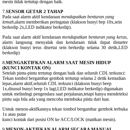
mesin tidak tertutup dengan baik.
7.
SENSOR GETAR 2 TAHAP
Pada saat alarm aktif kendaraan
mendapatkan benturan yang
lemah
,alarm memberikan peringatan (klakson bunyi bep 10x,sein
berkedip 2x,LED indikator berkedip).
Pada saat alarm aktif kendaraan
mendapatkan benturan yang keras
,
alarm langsung menyalak dan kendaraan tidak dapat distarter
(klakson bunyi terus disertai sein berkedip selama 30 detik,LED
berkedip)
8.
MENGAKTIFKAN ALARM SAAT MESIN HIDUP
(KUNCI KONTAK ON)
Setelah pintu-pintu tertutup dengan baik dan seluruh CDL terkunci:
Tekan tombol bergambar gembok tertutup selama 2 detik kemudian
lepas,alarm aktif,seluruh CDL terkunci (klakson bunyi beep
1x,disusul bunyi beep 1x lagi,LED indikator berkedip) digunakan
untuk melindngi pengendara saat perjalanan,tetapi hanya mendeteksi
pintu saja bila ada yang mencoba membuka pintu dari luar.
Untuk menon-aktifkannya tekan tombol bergambar gembok terbuka
1x atau putar
kunci kontak dari posisi ON ke ACC/LOCK (matikan mesin).
9.
MENON-AKTIFKAN ALARM SECARA MANUAL