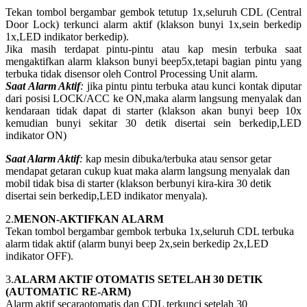
Tekan tombol bergambar gembok tetutup 1x,seluruh CDL (Central
Door Lock) terkunci alarm aktif (klakson bunyi 1x,sein berkedip
1x,LED indikator berkedip).
Jika masih terdapat pintu-pintu atau kap mesin terbuka saat
mengaktifkan alarm klakson bunyi beep5x,tetapi bagian pintu yang
terbuka tidak disensor oleh Control Processing Unit alarm.
Saat Alarm Aktif
:
jika pintu pintu terbuka atau kunci kontak diputar
dari posisi LOCK/ACC ke ON,maka alarm langsung menyalak dan
kendaraan tidak dapat di starter (klakson akan bunyi beep 10x
kemudian bunyi sekitar 30 detik disertai sein berkedip,LED
indikator ON)
Saat Alarm Aktif
:
kap mesin dibuka/terbuka atau sensor getar
mendapat getaran cukup kuat maka alarm langsung menyalak dan
mobil tidak bisa di starter (klakson berbunyi kira-kira 30 detik
disertai sein berkedip,LED indikator menyala).
2.
MENON-AKTIFKAN ALARM
Tekan tombol bergambar gembok terbuka 1x,seluruh CDL terbuka
alarm tidak aktif (alarm bunyi beep 2x,sein berkedip 2x,LED
indikator OFF).
3.
ALARM AKTIF OTOMATIS SETELAH 30 DETIK
(AUTOMATIC RE-ARM)
Alarm aktif secaraotomatis dan CDL terkunci setelah 30