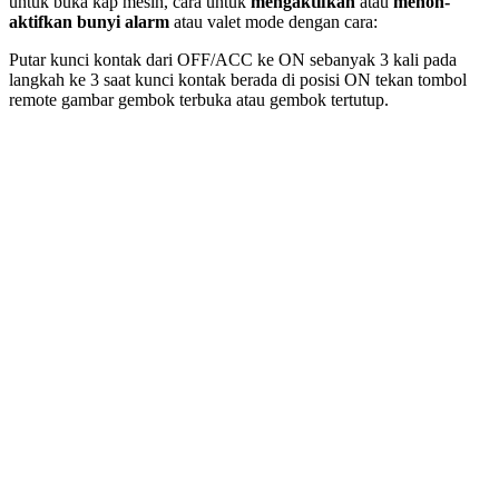
untuk buka kap mesin, cara untuk
mengaktifkan
atau
menon-
aktifkan bunyi alarm
atau valet mode dengan cara:
Putar kunci kontak dari OFF/ACC ke ON sebanyak 3 kali pada
langkah ke 3 saat kunci kontak berada di posisi ON tekan tombol
remote gambar gembok terbuka atau gembok tertutup.