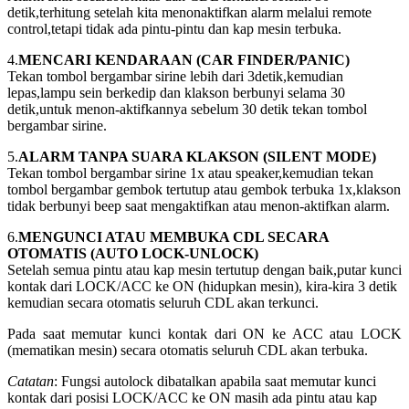
detik,terhitung setelah kita menonaktifkan alarm melalui remote
control,tetapi tidak ada pintu-pintu dan kap mesin terbuka.
4.
MENCARI KENDARAAN (CAR FINDER/PANIC)
Tekan tombol bergambar sirine lebih dari 3detik,kemudian
lepas,lampu sein berkedip dan klakson berbunyi selama 30
detik,untuk menon-aktifkannya sebelum 30 detik tekan tombol
bergambar sirine.
5.
ALARM TANPA SUARA KLAKSON (SILENT MODE)
Tekan tombol bergambar sirine 1x atau speaker,kemudian tekan
tombol bergambar gembok tertutup atau gembok terbuka 1x,klakson
tidak berbunyi beep saat mengaktifkan atau menon-aktifkan alarm.
6.
MENGUNCI ATAU MEMBUKA CDL SECARA
OTOMATIS (AUTO LOCK-UNLOCK)
Setelah semua pintu atau kap mesin tertutup dengan baik,putar kunci
kontak dari LOCK/ACC ke ON (hidupkan mesin), kira-kira 3 detik
kemudian secara otomatis seluruh CDL akan terkunci.
Pada saat memutar kunci kontak dari ON ke ACC atau LOCK
(mematikan mesin) secara otomatis seluruh CDL akan terbuka.
Catatan
: Fungsi autolock dibatalkan apabila saat memutar kunci
kontak dari posisi LOCK/ACC ke ON masih ada pintu atau kap