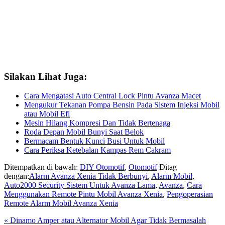
Silakan Lihat Juga:
Cara Mengatasi Auto Central Lock Pintu Avanza Macet
Mengukur Tekanan Pompa Bensin Pada Sistem Injeksi Mobil
atau Mobil Efi
Mesin Hilang Kompresi Dan Tidak Bertenaga
Roda Depan Mobil Bunyi Saat Belok
Bermacam Bentuk Kunci Busi Untuk Mobil
Cara Periksa Ketebalan Kampas Rem Cakram
Ditempatkan di bawah:
DIY Otomotif
,
Otomotif
Ditag
dengan:
Alarm Avanza Xenia Tidak Berbunyi
,
Alarm Mobil
,
Auto2000 Security Sistem Untuk Avanza Lama
,
Avanza
,
Cara
Menggunakan Remote Pintu Mobil Avanza Xenia
,
Pengoperasian
Remote Alarm Mobil Avanza Xenia
Previous
« Dinamo Amper atau Alternator Mobil Agar Tidak Bermasalah