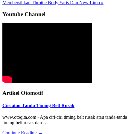
Post:
Next
Membersihkan Throttle Body Yaris Dan New Limo »
Post:
Sidebar
Youtube Channel
Utama
Artikel Otomotif
Ciri atau Tanda Timing Belt Rusak
www.otoqita.com - Apa ciri-ciri timing belt rusak atau tanda-tanda
timing belt rusak dan …
about
Continue Reading
→