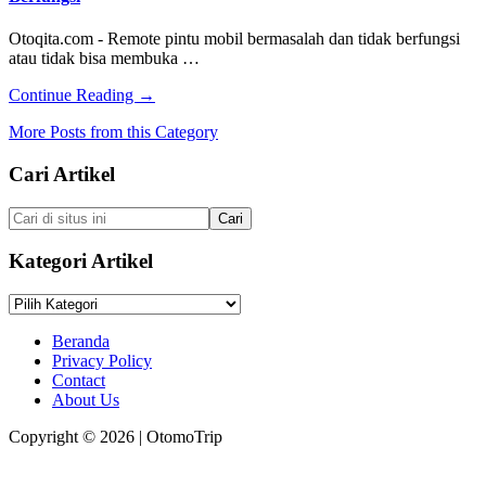
Angin
Ban
Otoqita.com - Remote pintu mobil bermasalah dan tidak berfungsi
Mobil
atau tidak bisa membuka …
about
Continue Reading
→
Tips
More Posts from this Category
dan
Cara
Footer
Cari Artikel
Memperbaiki
Remote
Pintu
Cari
Mobil
di
Tidak
situs
Kategori Artikel
Berfungsi
ini
Kategori
Artikel
Beranda
Privacy Policy
Contact
About Us
Copyright © 2026 | OtomoTrip