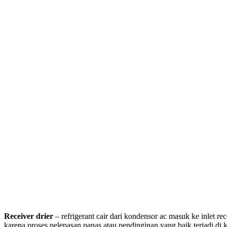
Receiver drier
– refrigerant cair dari kondensor ac masuk ke inlet re
karena proses pelepasan panas atau pendinginan yang baik terjadi di