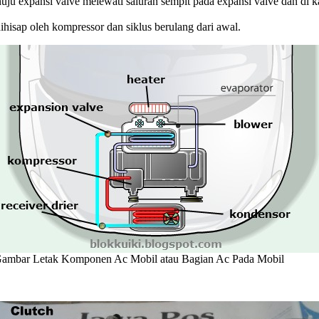
enuju expansi valve melewati saluran sempit pada expansi valve dan di
dihisap oleh kompressor dan siklus berulang dari awal.
ambar Letak Komponen Ac Mobil atau Bagian Ac Pada Mobil