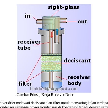
Gambar Prinsip Kerja Receiver Drier
ceiver drier melewati deciscant atau filter untuk menyaring kalau terdap
 kondensor sehingga proses kondensasi di kondensor terjadi dengan se