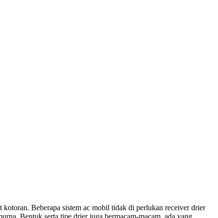
at kotoran. Beberapa sistem ac mobil tidak di perlukan receiver drier
mpurna. Bentuk serta tipe drier juga bermacam-macam, ada yang