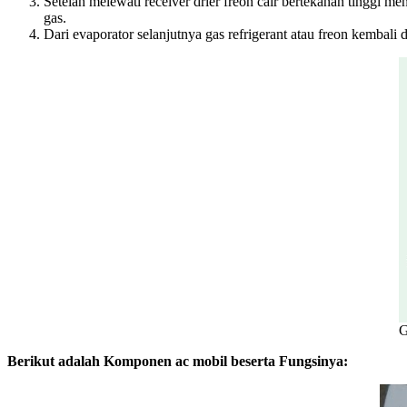
Setelah melewati receiver drier freon cair bertekanan tinggi m
gas.
Dari evaporator selanjutnya gas refrigerant atau freon kembali 
G
Berikut adalah Komponen ac mobil beserta Fungsinya: