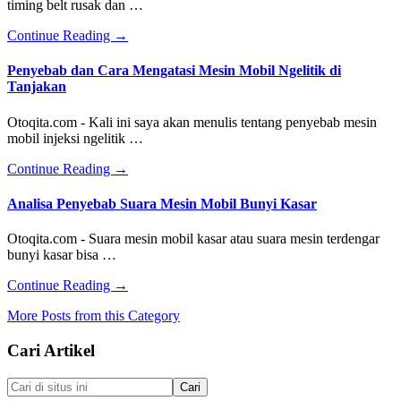
timing belt rusak dan …
about
Continue Reading
→
Ciri
atau
Penyebab dan Cara Mengatasi Mesin Mobil Ngelitik di
Tanda
Tanjakan
Timing
Belt
Otoqita.com - Kali ini saya akan menulis tentang penyebab mesin
Rusak
mobil injeksi ngelitik …
about
Continue Reading
→
Penyebab
dan
Analisa Penyebab Suara Mesin Mobil Bunyi Kasar
Cara
Mengatasi
Otoqita.com - Suara mesin mobil kasar atau suara mesin terdengar
Mesin
bunyi kasar bisa …
Mobil
Ngelitik
about
Continue Reading
→
di
Analisa
Tanjakan
More Posts from this Category
Penyebab
Suara
Footer
Cari Artikel
Mesin
Mobil
Bunyi
Cari
Kasar
di