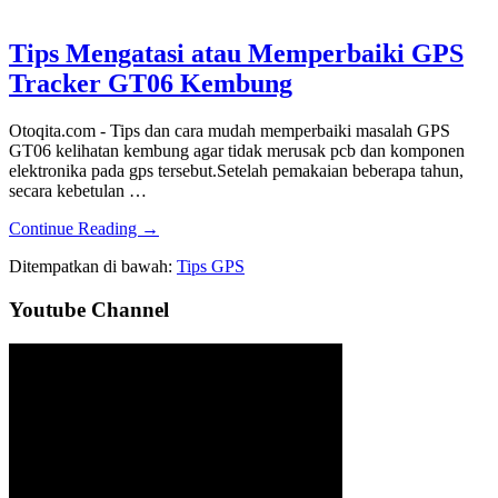
GT06N
di
Tips Mengatasi atau Memperbaiki GPS
GPS-
Trace
Tracker GT06 Kembung
Com
Otoqita.com - Tips dan cara mudah memperbaiki masalah GPS
GT06 kelihatan kembung agar tidak merusak pcb dan komponen
elektronika pada gps tersebut.Setelah pemakaian beberapa tahun,
secara kebetulan …
about
Continue Reading
→
Tips
Ditempatkan di bawah:
Tips GPS
Mengatasi
atau
Sidebar
Youtube Channel
Memperbaiki
GPS
Utama
Tracker
GT06
Kembung