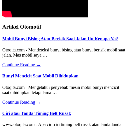
Artikel Otomotif
Mobil Bunyi Bising Atau Berisik Saat Jalan Itu Kenapa Ya?
Otoqita.com - Mendeteksi bunyi bising atau bunyi berisik mobil saat
jalan. Mas mobil saya …
about
Continue Reading
→
Mobil
Bunyi
Bunyi Mencicit Saat Mobil Dihidupkan
Bising
Atau
Otoqita.com - Mengetahui penyebab mesin mobil bunyi mencicit
Berisik
saat dihidupkan tetapi lama …
Saat
Jalan
about
Continue Reading
→
Itu
Bunyi
Kenapa
Mencicit
Ciri atau Tanda Timing Belt Rusak
Ya?
Saat
Mobil
www.otoqita.com - Apa ciri-ciri timing belt rusak atau tanda-tanda
Dihidupkan