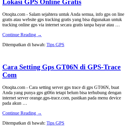
Lokasi GPS Online Gratis
Otoqita.com - Salam sejahtera untuk Anda semua, info gps on line
gratis atau website gps tracking gratis yang bisa digunakan untuk
tracking online gps via internet secara gratis tanpa bayar atau …
about
Continue Reading
→
GPS
Ditempatkan di bawah:
Tips GPS
Tracking
Gratis
Atau
Pelacakan
Cara Setting Gps GT06N di GPS-Trace
Lokasi
GPS
Com
Online
Gratis
Otoqita.com - Cara setting server gps trace di gps GT06N, buat
Anda yang punya gps gt06n tetapi belum bisa terhubung dengan
internet server orange.gps-trace.com, pastikan pada menu device
pada akun …
about
Continue Reading
→
Cara
Ditempatkan di bawah:
Tips GPS
Setting
Gps