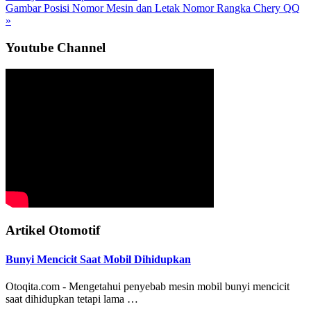
Next
Gambar Posisi Nomor Mesin dan Letak Nomor Rangka Chery QQ
Post:
»
Sidebar
Youtube Channel
Utama
Artikel Otomotif
Bunyi Mencicit Saat Mobil Dihidupkan
Otoqita.com - Mengetahui penyebab mesin mobil bunyi mencicit
saat dihidupkan tetapi lama …