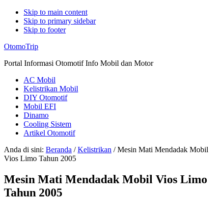
Skip to main content
Skip to primary sidebar
Skip to footer
Additional
OtomoTrip
menu
Portal Informasi Otomotif Info Mobil dan Motor
AC Mobil
Kelistrikan Mobil
DIY Otomotif
Mobil EFI
Dinamo
Cooling Sistem
Artikel Otomotif
Anda di sini:
Beranda
/
Kelistrikan
/
Mesin Mati Mendadak Mobil
Vios Limo Tahun 2005
Mesin Mati Mendadak Mobil Vios Limo
Tahun 2005