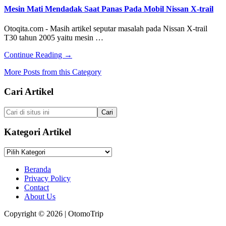
dan
Mesin Mati Mendadak Saat Panas Pada Mobil Nissan X-trail
Cara
Mengatasi
Otoqita.com - Masih artikel seputar masalah pada Nissan X-trail
Mesin
T30 tahun 2005 yaitu mesin …
Mobil
Ngelitik
about
Continue Reading
→
di
Mesin
Tanjakan
More Posts from this Category
Mati
Mendadak
Footer
Cari Artikel
Saat
Panas
Pada
Cari
Mobil
di
Nissan
situs
Kategori Artikel
X-
ini
trail
Kategori
Artikel
Beranda
Privacy Policy
Contact
About Us
Copyright © 2026 | OtomoTrip