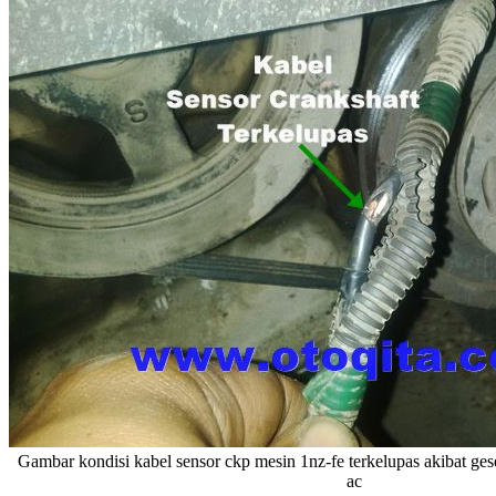
Gambar kondisi kabel sensor ckp mesin 1nz-fe terkelupas akibat ge
ac