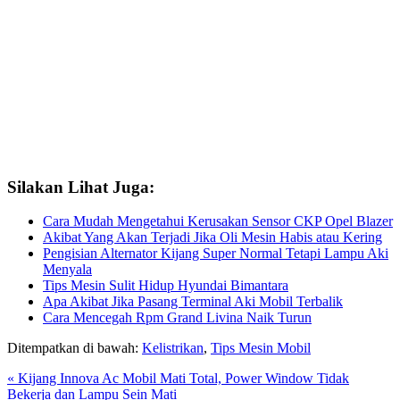
Silakan Lihat Juga:
Cara Mudah Mengetahui Kerusakan Sensor CKP Opel Blazer
Akibat Yang Akan Terjadi Jika Oli Mesin Habis atau Kering
Pengisian Alternator Kijang Super Normal Tetapi Lampu Aki
Menyala
Tips Mesin Sulit Hidup Hyundai Bimantara
Apa Akibat Jika Pasang Terminal Aki Mobil Terbalik
Cara Mencegah Rpm Grand Livina Naik Turun
Ditempatkan di bawah:
Kelistrikan
,
Tips Mesin Mobil
Previous
« Kijang Innova Ac Mobil Mati Total, Power Window Tidak
Post:
Bekerja dan Lampu Sein Mati