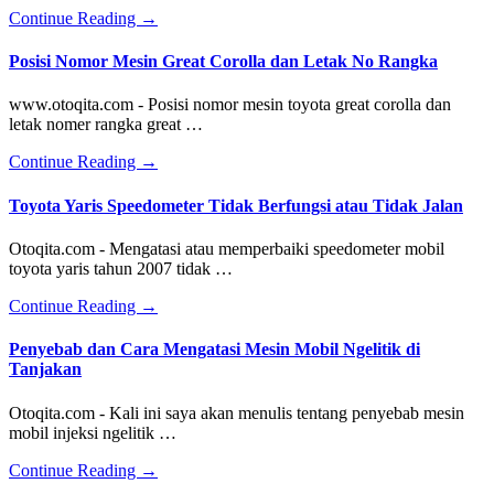
about
Continue Reading
→
Bunyi
Mencicit
Posisi Nomor Mesin Great Corolla dan Letak No Rangka
Saat
Mobil
www.otoqita.com - Posisi nomor mesin toyota great corolla dan
Dihidupkan
letak nomer rangka great …
about
Continue Reading
→
Posisi
Nomor
Toyota Yaris Speedometer Tidak Berfungsi atau Tidak Jalan
Mesin
Great
Otoqita.com - Mengatasi atau memperbaiki speedometer mobil
Corolla
toyota yaris tahun 2007 tidak …
dan
Letak
about
Continue Reading
→
No
Toyota
Rangka
Yaris
Penyebab dan Cara Mengatasi Mesin Mobil Ngelitik di
Speedometer
Tanjakan
Tidak
Berfungsi
Otoqita.com - Kali ini saya akan menulis tentang penyebab mesin
atau
mobil injeksi ngelitik …
Tidak
Jalan
about
Continue Reading
→
Penyebab