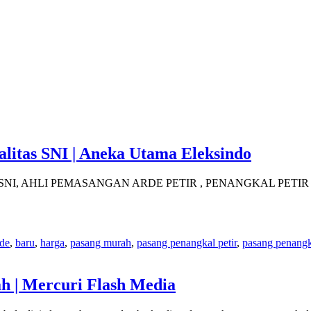
litas SNI | Aneka Utama Eleksindo
n kualitas SNI, AHLI PEMASANGAN ARDE PETIR , PENANGKAL P
rde
,
baru
,
harga
,
pasang murah
,
pasang penangkal petir
,
pasang penangk
h | Mercuri Flash Media