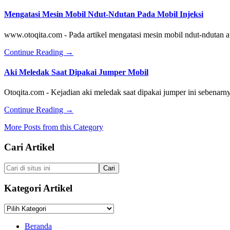
Pengapian
Tips
Konvensional
Hemat
Mengatasi Mesin Mobil Ndut-Ndutan Pada Mobil Injeksi
Pada
Memilih
Mobil
Spare
www.otoqita.com - Pada artikel mengatasi mesin mobil ndut-ndutan 
Lama
Part
Mobil
about
Continue Reading
→
Asli
Mengatasi
Mesin
Aki Meledak Saat Dipakai Jumper Mobil
Mobil
Ndut-
Otoqita.com - Kejadian aki meledak saat dipakai jumper ini sebenarn
Ndutan
Pada
about
Continue Reading
→
Mobil
Aki
Injeksi
More Posts from this Category
Meledak
Saat
Footer
Cari Artikel
Dipakai
Jumper
Mobil
Cari
di
situs
Kategori Artikel
ini
Kategori
Artikel
Beranda