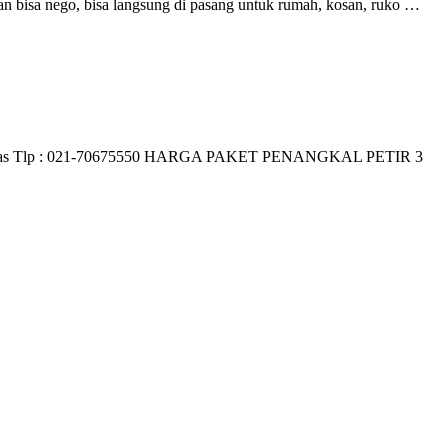
an bisa nego, bisa langsung di pasang untuk rumah, kosan, ruko …
berkualitas Tlp : 021-70675550 HARGA PAKET PENANGKAL PETIR 3