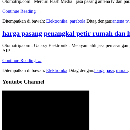
Otomotrip.com - Mercuri Flash Media - jasa pasang antena tv dan pa
|
Aneka
about
Continue Reading
→
Utama
harga
Eleksindo
Ditempatkan di bawah:
Elektronika
,
parabola
Ditag dengan:
antena tv
pasang
parabola
dan
harga pasang penangkal petir rumah dan h
antena
tv
Otomotrip.com - Galaxy Elektronik - Melayani ahli jasa pemasan
murah
AIP …
|
Mercuri
about
Continue Reading
→
Flash
harga
Media
Ditempatkan di bawah:
Elektronika
Ditag dengan:
harga
,
jasa
,
murah
,
pasang
penangkal
Sidebar
Youtube Channel
petir
rumah
Utama
dan
hotel
|
Galaxy
Elektronik