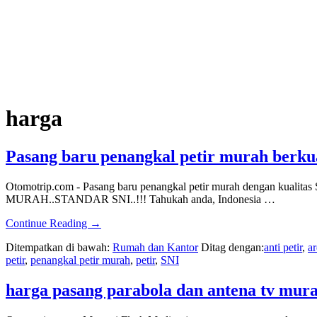
harga
Pasang baru penangkal petir murah berkua
Otomotrip.com - Pasang baru penangkal petir murah denga
MURAH..STANDAR SNI..!!! Tahukah anda, Indonesia …
about
Continue Reading
→
Pasang
Ditempatkan di bawah:
Rumah dan Kantor
Ditag dengan:
anti petir
,
a
baru
petir
,
penangkal petir murah
,
petir
,
SNI
penangkal
petir
murah
harga pasang parabola dan antena tv mura
berkualitas
SNI