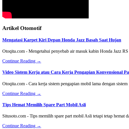
Artikel Otomotif
Mengatasi Karpet Kiri Depan Honda Jazz Basah Saat Hujan
Otoqita.com - Mengetahui penyebab air masuk kabin Honda Jazz RS 
about
Continue Reading
→
Mengatasi
Karpet
Video Sistem Kerja atau Cara Kerja Pengapian Konvensional 
Kiri
Depan
Otoqita.com - Cara kerja sistem pengapian mobil lama dengan siste
Honda
Jazz
about
Continue Reading
→
Basah
Video
Saat
Sistem
Tips Hemat Memilih Spare Part Mobil Asli
Hujan
Kerja
atau
Situsoto.com - Tips memilih spare part mobil Asli tetapi tetap hemat
Cara
Kerja
about
Continue Reading
→