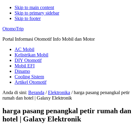
Skip to main content
Skip to primary sidebar
Skip to footer
Additional
OtomoTrip
menu
Portal Informasi Otomotif Info Mobil dan Motor
AC Mobil
Kelistrikan Mobil
DIY Otomotif
Mobil EFI
Dinamo
Cooling Sistem
Artikel Otomotif
Anda di sini:
Beranda
/
Elektronika
/
harga pasang penangkal petir
rumah dan hotel | Galaxy Elektronik
harga pasang penangkal petir rumah dan
hotel | Galaxy Elektronik