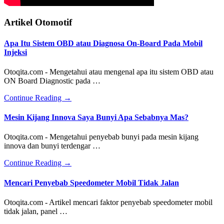
Artikel Otomotif
Apa Itu Sistem OBD atau Diagnosa On-Board Pada Mobil
Injeksi
Otoqita.com - Mengetahui atau mengenal apa itu sistem OBD atau
ON Board Diagnostic pada …
about
Continue Reading
→
Apa
Itu
Mesin Kijang Innova Saya Bunyi Apa Sebabnya Mas?
Sistem
OBD
Otoqita.com - Mengetahui penyebab bunyi pada mesin kijang
atau
innova dan bunyi terdengar …
Diagnosa
On-
about
Continue Reading
→
Board
Mesin
Pada
Kijang
Mencari Penyebab Speedometer Mobil Tidak Jalan
Mobil
Innova
Injeksi
Saya
Otoqita.com - Artikel mencari faktor penyebab speedometer mobil
Bunyi
tidak jalan, panel …
Apa