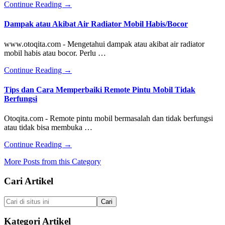
Sebabnya
about
Continue Reading
→
Mas?
Mencari
Penyebab
Dampak atau Akibat Air Radiator Mobil Habis/Bocor
Speedometer
Mobil
www.otoqita.com - Mengetahui dampak atau akibat air radiator
Tidak
mobil habis atau bocor. Perlu …
Jalan
about
Continue Reading
→
Dampak
atau
Tips dan Cara Memperbaiki Remote Pintu Mobil Tidak
Akibat
Berfungsi
Air
Radiator
Otoqita.com - Remote pintu mobil bermasalah dan tidak berfungsi
Mobil
atau tidak bisa membuka …
Habis/Bocor
about
Continue Reading
→
Tips
More Posts from this Category
dan
Cara
Footer
Cari Artikel
Memperbaiki
Remote
Pintu
Cari
Mobil
di
Tidak
situs
Kategori Artikel