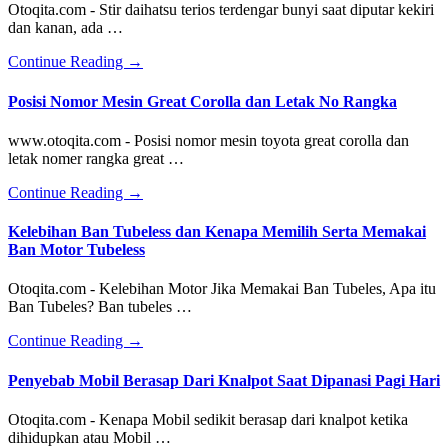
Otoqita.com - Stir daihatsu terios terdengar bunyi saat diputar kekiri
dan kanan, ada …
about
Continue Reading
→
Penyebab
Stir
Posisi Nomor Mesin Great Corolla dan Letak No Rangka
Terios
Bunyi
www.otoqita.com - Posisi nomor mesin toyota great corolla dan
Saat
letak nomer rangka great …
Diputar
about
Continue Reading
→
Posisi
Nomor
Kelebihan Ban Tubeless dan Kenapa Memilih Serta Memakai
Mesin
Ban Motor Tubeless
Great
Corolla
Otoqita.com - Kelebihan Motor Jika Memakai Ban Tubeles, Apa itu
dan
Ban Tubeles? Ban tubeles …
Letak
No
about
Continue Reading
→
Rangka
Kelebihan
Ban
Penyebab Mobil Berasap Dari Knalpot Saat Dipanasi Pagi Hari
Tubeless
dan
Otoqita.com - Kenapa Mobil sedikit berasap dari knalpot ketika
Kenapa
dihidupkan atau Mobil …
Memilih