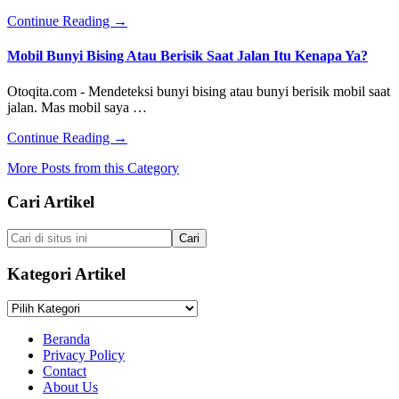
Serta
about
Continue Reading
→
Memakai
Penyebab
Ban
Mobil
Mobil Bunyi Bising Atau Berisik Saat Jalan Itu Kenapa Ya?
Motor
Berasap
Tubeless
Dari
Otoqita.com - Mendeteksi bunyi bising atau bunyi berisik mobil saat
Knalpot
jalan. Mas mobil saya …
Saat
Dipanasi
about
Continue Reading
→
Pagi
Mobil
Hari
More Posts from this Category
Bunyi
Bising
Footer
Cari Artikel
Atau
Berisik
Saat
Cari
Jalan
di
Itu
situs
Kategori Artikel
Kenapa
ini
Ya?
Kategori
Artikel
Beranda
Privacy Policy
Contact
About Us