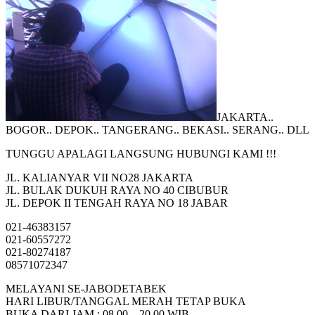
JAKARTA..
BOGOR.. DEPOK.. TANGERANG.. BEKASI.. SERANG.. DLL
TUNGGU APALAGI LANGSUNG HUBUNGI KAMI !!!
JL. KALIANYAR VII NO28 JAKARTA
JL. BULAK DUKUH RAYA NO 40 CIBUBUR
JL. DEPOK II TENGAH RAYA NO 18 JABAR
021-46383157
021-60557272
021-80274187
08571072347
MELAYANI SE-JABODETABEK
HARI LIBUR/TANGGAL MERAH TETAP BUKA
BUKA DARI JAM : 08.00 – 20.00 WIB