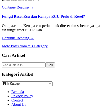
Radiator
Mobil
about
Continue Reading
→
Mobil
Bunyi
Fungsi Reset Ecu dan Kenapa ECU Perlu di Reset?
Bising
Atau
Otoqita.com - Kenapa ecu perlu untuk direset dan sebenarnya apa
Berisik
sih fungsi reset ECU? Dan …
Saat
Jalan
about
Continue Reading
→
Itu
Fungsi
Kenapa
More Posts from this Category
Reset
Ya?
Ecu
Footer
Cari Artikel
dan
Kenapa
ECU
Cari
Perlu
di
di
situs
Kategori Artikel
Reset?
ini
Kategori
Artikel
Beranda
Privacy Policy
Contact
About Us