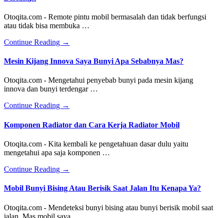
Otoqita.com - Remote pintu mobil bermasalah dan tidak berfungsi
atau tidak bisa membuka …
about
Continue Reading
→
Tips
dan
Mesin Kijang Innova Saya Bunyi Apa Sebabnya Mas?
Cara
Memperbaiki
Otoqita.com - Mengetahui penyebab bunyi pada mesin kijang
Remote
innova dan bunyi terdengar …
Pintu
Mobil
about
Continue Reading
→
Tidak
Mesin
Berfungsi
Kijang
Komponen Radiator dan Cara Kerja Radiator Mobil
Innova
Saya
Otoqita.com - Kita kembali ke pengetahuan dasar dulu yaitu
Bunyi
mengetahui apa saja komponen …
Apa
Sebabnya
about
Continue Reading
→
Mas?
Komponen
Radiator
Mobil Bunyi Bising Atau Berisik Saat Jalan Itu Kenapa Ya?
dan
Cara
Otoqita.com - Mendeteksi bunyi bising atau bunyi berisik mobil saat
Kerja
jalan. Mas mobil saya …