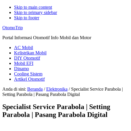
Skip to main content
Skip to primary sidebar
Skip to footer
Additional
OtomoTrip
menu
Portal Informasi Otomotif Info Mobil dan Motor
AC Mobil
Kelistrikan Mobil
DIY Otomotif
Mobil EFI
Dinamo
Cooling Sistem
Artikel Otomotif
Anda di sini:
Beranda
/
Elektronika
/
Specialist Service Parabola |
Setting Parabola | Pasang Parabola Digital
Specialist Service Parabola | Setting
Parabola | Pasang Parabola Digital