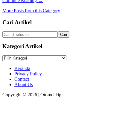
about
Continue Reading
→
Tidak
Mencari
Berfungsi
More Posts from this Category
Penyebab
Speedometer
Footer
Cari Artikel
Mobil
Tidak
Jalan
Cari
di
situs
Kategori Artikel
ini
Kategori
Artikel
Beranda
Privacy Policy
Contact
About Us
Copyright © 2026 | OtomoTrip