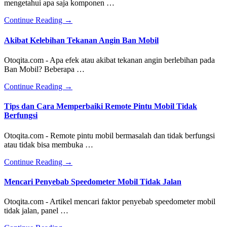
mengetahui apa saja komponen …
Pintu
Kijang
about
Continue Reading
→
Innova
Komponen
E
Radiator
Akibat Kelebihan Tekanan Angin Ban Mobil
dan
Cara
Otoqita.com - Apa efek atau akibat tekanan angin berlebihan pada
Kerja
Ban Mobil? Beberapa …
Radiator
Mobil
about
Continue Reading
→
Akibat
Kelebihan
Tips dan Cara Memperbaiki Remote Pintu Mobil Tidak
Tekanan
Berfungsi
Angin
Ban
Otoqita.com - Remote pintu mobil bermasalah dan tidak berfungsi
Mobil
atau tidak bisa membuka …
about
Continue Reading
→
Tips
dan
Mencari Penyebab Speedometer Mobil Tidak Jalan
Cara
Memperbaiki
Otoqita.com - Artikel mencari faktor penyebab speedometer mobil
Remote
tidak jalan, panel …
Pintu
Mobil