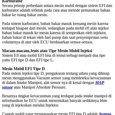
Karburator
Secara prinsip perbedaan antara mesin mobil dengan sistem EFI dan
karburator adalah terletak pada cara atau metode pemasukan bahan
bakar ke ruang bakar mesin.
Pada sistem karburator, bahan bakar masuk keruang mesin karena
terdapat hisapan dari mesin, sedangkan pada mobil efi atau injeksi
bahan bakar masuk ke mesin karena di semprotkan oleh injektor,
bahan bakar di tekan oleh fuel pump dan saat penyemprotan serta
volumenya di atur oleh ECU berdasarkan sensor-sensor.
Macam-macam,Jenis atau Tipe Mesin Mobil Injeksi
Sistem Efi atau mobil EFI bisa di temui terbagi menjadi dua tipe
yaitu EFI tipe D dan EFI tipe L.
Mesin Mobil EFI Tipe D
Pada sistem injeksi tipe D, pengukuran tentang udara yang dihisap
mesin menggunakan Vacuum sensor yang mendeteksi kevacuuman
di dalam Intake Manipol, alat sensor nya di kenal dengan
MAP
sensor
atau Manipol Absolute Pressure.
Besarnya tingkat kevacuuman yang terdapat pada intake manipol di
informasikan ke ECU untuk menentukan banyak sedikitnya bbm
yang di injeksikan melalui Injektor.
Contoh mobil yang menggunakan mesin EFI tipe D adalah
Avanza,