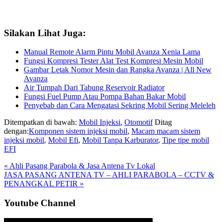
Silakan Lihat Juga:
Manual Remote Alarm Pintu Mobil Avanza Xenia Lama
Fungsi Kompresi Tester Alat Test Kompresi Mesin Mobil
Gambar Letak Nomor Mesin dan Rangka Avanza | All New
Avanza
Air Tumpah Dari Tabung Reservoir Radiator
Fungsi Fuel Pump Atau Pompa Bahan Bakar Mobil
Penyebab dan Cara Mengatasi Sekring Mobil Sering Meleleh
Ditempatkan di bawah:
Mobil Injeksi
,
Otomotif
Ditag
dengan:
Komponen sistem injeksi mobil
,
Macam macam sistem
injeksi mobil
,
Mobil Efi
,
Mobil Tanpa Karburator
,
Tipe tipe mobil
EFI
Previous
« Ahli Pasang Parabola & Jasa Antena Tv Lokal
Post:
Next
JASA PASANG ANTENA TV – AHLI PARABOLA – CCTV &
Post:
PENANGKAL PETIR »
Sidebar
Youtube Channel
Utama