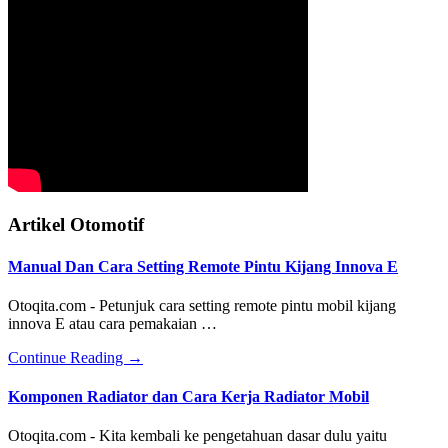
Artikel Otomotif
Manual Dan Cara Setting Remote Pintu Kijang Innova E
Otoqita.com - Petunjuk cara setting remote pintu mobil kijang
innova E atau cara pemakaian …
about
Continue Reading
→
Manual
Dan
Komponen Radiator dan Cara Kerja Radiator Mobil
Cara
Setting
Otoqita.com - Kita kembali ke pengetahuan dasar dulu yaitu
Remote