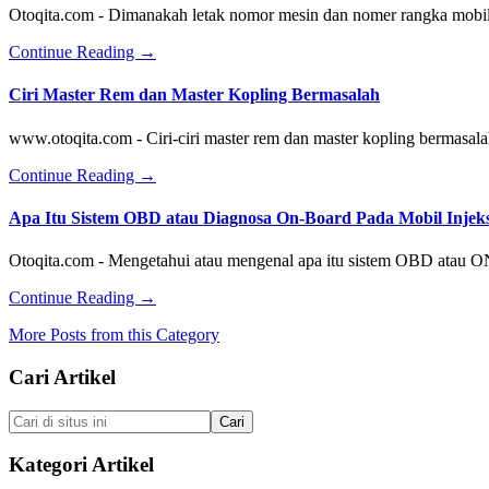
Mobil
Otoqita.com - Dimanakah letak nomor mesin dan nomer rangka mobil
Dihidupkan
about
Continue Reading
→
Letak
Nomor
Ciri Master Rem dan Master Kopling Bermasalah
Mesin
dan
www.otoqita.com - Ciri-ciri master rem dan master kopling bermasal
Nomor
Rangka
about
Continue Reading
→
Toyota
Ciri
Kijang
Master
Apa Itu Sistem OBD atau Diagnosa On-Board Pada Mobil Injeks
Innova
Rem
dan
Otoqita.com - Mengetahui atau mengenal apa itu sistem OBD atau 
Master
Kopling
about
Continue Reading
→
Bermasalah
Apa
More Posts from this Category
Itu
Sistem
Footer
Cari Artikel
OBD
atau
Diagnosa
Cari
On-
di
Board
situs
Kategori Artikel
Pada
ini