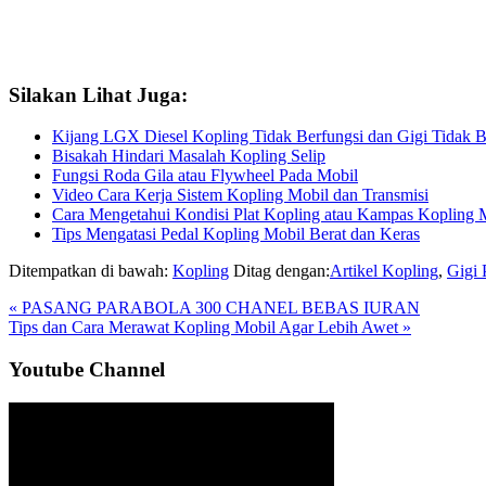
Silakan Lihat Juga:
Kijang LGX Diesel Kopling Tidak Berfungsi dan Gigi Tidak 
Bisakah Hindari Masalah Kopling Selip
Fungsi Roda Gila atau Flywheel Pada Mobil
Video Cara Kerja Sistem Kopling Mobil dan Transmisi
Cara Mengetahui Kondisi Plat Kopling atau Kampas Kopling 
Tips Mengatasi Pedal Kopling Mobil Berat dan Keras
Ditempatkan di bawah:
Kopling
Ditag dengan:
Artikel Kopling
,
Gigi 
Previous
« PASANG PARABOLA 300 CHANEL BEBAS IURAN
Post:
Next
Tips dan Cara Merawat Kopling Mobil Agar Lebih Awet »
Post:
Sidebar
Youtube Channel
Utama