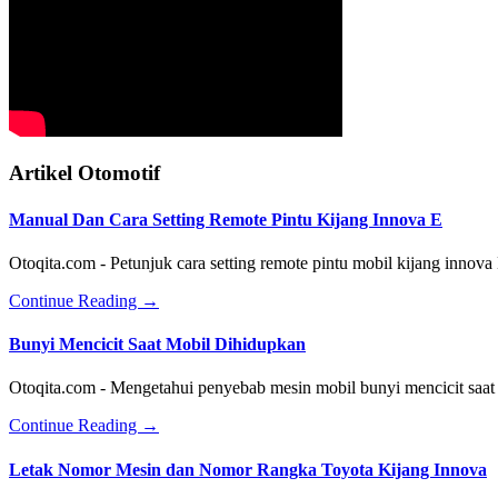
Artikel Otomotif
Manual Dan Cara Setting Remote Pintu Kijang Innova E
Otoqita.com - Petunjuk cara setting remote pintu mobil kijang innov
about
Continue Reading
→
Manual
Dan
Bunyi Mencicit Saat Mobil Dihidupkan
Cara
Setting
Otoqita.com - Mengetahui penyebab mesin mobil bunyi mencicit saat
Remote
Pintu
about
Continue Reading
→
Kijang
Bunyi
Innova
Mencicit
Letak Nomor Mesin dan Nomor Rangka Toyota Kijang Innova
E
Saat