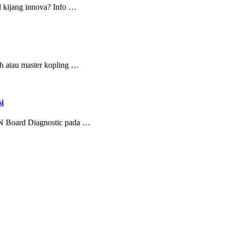
 kijang innova? Info …
ah atau master kopling …
i
ON Board Diagnostic pada …