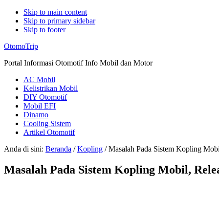
Skip to main content
Skip to primary sidebar
Skip to footer
Additional
OtomoTrip
menu
Portal Informasi Otomotif Info Mobil dan Motor
AC Mobil
Kelistrikan Mobil
DIY Otomotif
Mobil EFI
Dinamo
Cooling Sistem
Artikel Otomotif
Anda di sini:
Beranda
/
Kopling
/
Masalah Pada Sistem Kopling Mobil
Masalah Pada Sistem Kopling Mobil, Rele