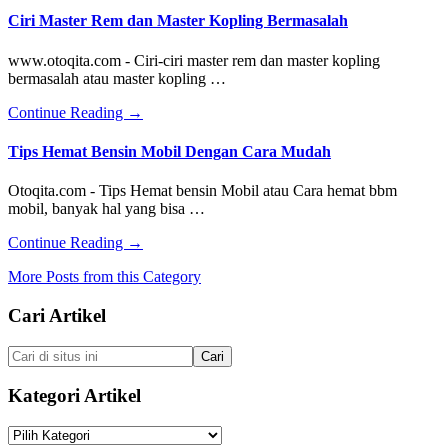
Stir
Ciri Master Rem dan Master Kopling Bermasalah
Terios
Bunyi
www.otoqita.com - Ciri-ciri master rem dan master kopling
Saat
bermasalah atau master kopling …
Diputar
about
Continue Reading
→
Ciri
Master
Tips Hemat Bensin Mobil Dengan Cara Mudah
Rem
dan
Otoqita.com - Tips Hemat bensin Mobil atau Cara hemat bbm
Master
mobil, banyak hal yang bisa …
Kopling
Bermasalah
about
Continue Reading
→
Tips
More Posts from this Category
Hemat
Bensin
Footer
Cari Artikel
Mobil
Dengan
Cara
Cari
Mudah
di
situs
Kategori Artikel
ini
Kategori