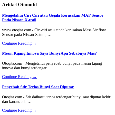
Artikel Otomotif
Mengetahui Ciri-Ciri atau Gejala Kerusakan MAF Sensor
Pada Nissan X-trail
www.otoqita.com - Ciri-ciri atau tanda kerusakan Mass Air flow
Sensor pada Nissan X-trail, …
about
Continue Reading
→
Mengetahui
Ciri-
Mesin Kijang Innova Saya Bunyi Apa Sebabnya Mas?
Ciri
atau
Otoqita.com - Mengetahui penyebab bunyi pada mesin kijang
Gejala
innova dan bunyi terdengar …
Kerusakan
MAF
about
Continue Reading
→
Sensor
Mesin
Pada
Kijang
Penyebab Stir Terios Bunyi Saat Diputar
Nissan
Innova
X-
Saya
Otoqita.com - Stir daihatsu terios terdengar bunyi saat diputar kekiri
trail
Bunyi
dan kanan, ada …
Apa
Sebabnya
about
Continue Reading
→
Mas?
Penyebab