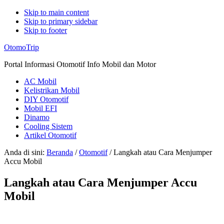
Skip to main content
Skip to primary sidebar
Skip to footer
Additional
OtomoTrip
menu
Portal Informasi Otomotif Info Mobil dan Motor
AC Mobil
Kelistrikan Mobil
DIY Otomotif
Mobil EFI
Dinamo
Cooling Sistem
Artikel Otomotif
Anda di sini:
Beranda
/
Otomotif
/
Langkah atau Cara Menjumper
Accu Mobil
Langkah atau Cara Menjumper Accu
Mobil