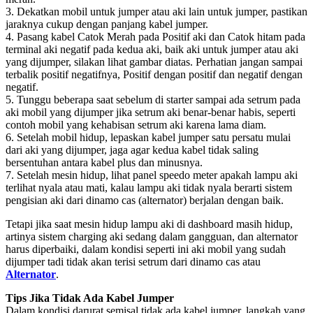
3. Dekatkan mobil untuk jumper atau aki lain untuk jumper, pastikan
jaraknya cukup dengan panjang kabel jumper.
4. Pasang kabel Catok Merah pada Positif aki dan Catok hitam pada
terminal aki negatif pada kedua aki, baik aki untuk jumper atau aki
yang dijumper, silakan lihat gambar diatas. Perhatian jangan sampai
terbalik positif negatifnya, Positif dengan positif dan negatif dengan
negatif.
5. Tunggu beberapa saat sebelum di starter sampai ada setrum pada
aki mobil yang dijumper jika setrum aki benar-benar habis, seperti
contoh mobil yang kehabisan setrum aki karena lama diam.
6. Setelah mobil hidup, lepaskan kabel jumper satu persatu mulai
dari aki yang dijumper, jaga agar kedua kabel tidak saling
bersentuhan antara kabel plus dan minusnya.
7. Setelah mesin hidup, lihat panel speedo meter apakah lampu aki
terlihat nyala atau mati, kalau lampu aki tidak nyala berarti sistem
pengisian aki dari dinamo cas (alternator) berjalan dengan baik.
Tetapi jika saat mesin hidup lampu aki di dashboard masih hidup,
artinya sistem charging aki sedang dalam gangguan, dan alternator
harus diperbaiki, dalam kondisi seperti ini aki mobil yang sudah
dijumper tadi tidak akan terisi setrum dari dinamo cas atau
Alternator
.
Tips Jika Tidak Ada Kabel Jumper
Dalam kondisi darurat semisal tidak ada kabel jumper, langkah yang