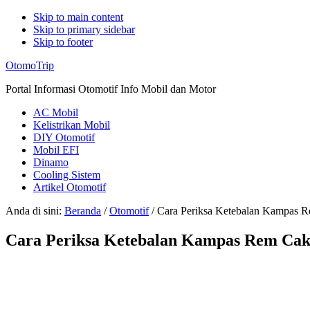
Skip to main content
Skip to primary sidebar
Skip to footer
Additional
OtomoTrip
menu
Portal Informasi Otomotif Info Mobil dan Motor
AC Mobil
Kelistrikan Mobil
DIY Otomotif
Mobil EFI
Dinamo
Cooling Sistem
Artikel Otomotif
Anda di sini:
Beranda
/
Otomotif
/
Cara Periksa Ketebalan Kampas 
Cara Periksa Ketebalan Kampas Rem Ca