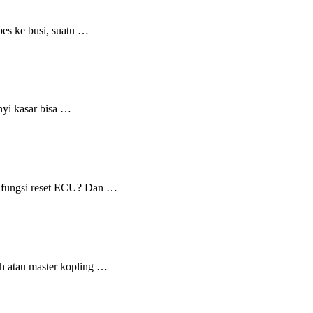
bes ke busi, suatu …
nyi kasar bisa …
ih fungsi reset ECU? Dan …
ah atau master kopling …