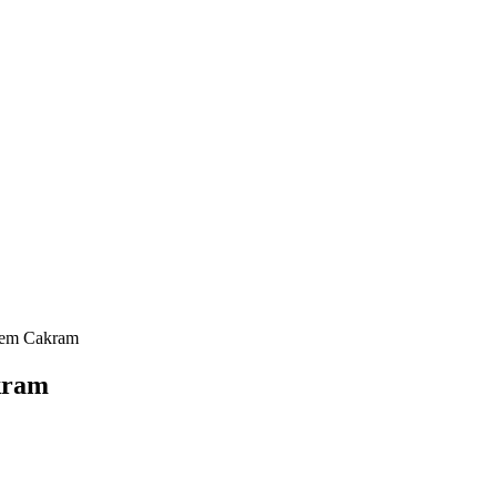
Rem Cakram
kram