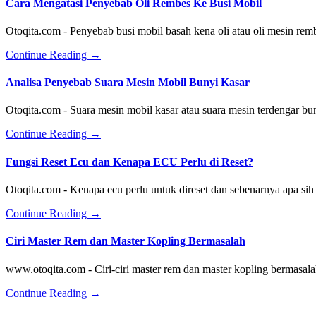
Cara Mengatasi Penyebab Oli Rembes Ke Busi Mobil
Otoqita.com - Penyebab busi mobil basah kena oli atau oli mesin rem
about
Continue Reading
→
Cara
Mengatasi
Analisa Penyebab Suara Mesin Mobil Bunyi Kasar
Penyebab
Oli
Otoqita.com - Suara mesin mobil kasar atau suara mesin terdengar bu
Rembes
Ke
about
Continue Reading
→
Busi
Analisa
Mobil
Penyebab
Fungsi Reset Ecu dan Kenapa ECU Perlu di Reset?
Suara
Mesin
Otoqita.com - Kenapa ecu perlu untuk direset dan sebenarnya apa s
Mobil
Bunyi
about
Continue Reading
→
Kasar
Fungsi
Reset
Ciri Master Rem dan Master Kopling Bermasalah
Ecu
dan
www.otoqita.com - Ciri-ciri master rem dan master kopling bermasal
Kenapa
ECU
about
Continue Reading
→
Perlu
Ciri
di