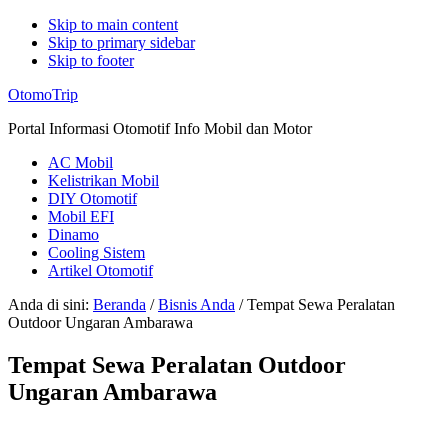
Skip to main content
Skip to primary sidebar
Skip to footer
Additional
OtomoTrip
menu
Portal Informasi Otomotif Info Mobil dan Motor
AC Mobil
Kelistrikan Mobil
DIY Otomotif
Mobil EFI
Dinamo
Cooling Sistem
Artikel Otomotif
Anda di sini:
Beranda
/
Bisnis Anda
/
Tempat Sewa Peralatan
Outdoor Ungaran Ambarawa
Tempat Sewa Peralatan Outdoor
Ungaran Ambarawa