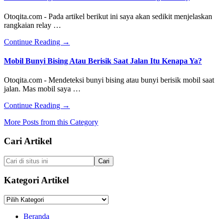
Motor
Speedometer
Tubeless
Mobil
Otoqita.com - Pada artikel berikut ini saya akan sedikit menjelaskan
Tidak
rangkaian relay …
Jalan
about
Continue Reading
→
Gambar
Rangkaian
Mobil Bunyi Bising Atau Berisik Saat Jalan Itu Kenapa Ya?
Sistem
Starter
Otoqita.com - Mendeteksi bunyi bising atau bunyi berisik mobil saat
Mobil
jalan. Mas mobil saya …
Dengan
Relay
about
Continue Reading
→
Mobil
More Posts from this Category
Bunyi
Bising
Footer
Cari Artikel
Atau
Berisik
Saat
Cari
Jalan
di
Itu
situs
Kategori Artikel
Kenapa
ini
Ya?
Kategori
Artikel
Beranda