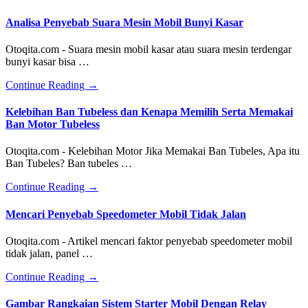
Analisa Penyebab Suara Mesin Mobil Bunyi Kasar
Otoqita.com - Suara mesin mobil kasar atau suara mesin terdengar
bunyi kasar bisa …
about
Continue Reading
→
Analisa
Penyebab
Kelebihan Ban Tubeless dan Kenapa Memilih Serta Memakai
Suara
Ban Motor Tubeless
Mesin
Mobil
Otoqita.com - Kelebihan Motor Jika Memakai Ban Tubeles, Apa itu
Bunyi
Ban Tubeles? Ban tubeles …
Kasar
about
Continue Reading
→
Kelebihan
Ban
Mencari Penyebab Speedometer Mobil Tidak Jalan
Tubeless
dan
Otoqita.com - Artikel mencari faktor penyebab speedometer mobil
Kenapa
tidak jalan, panel …
Memilih
Serta
about
Continue Reading
→
Memakai
Mencari
Ban
Penyebab
Gambar Rangkaian Sistem Starter Mobil Dengan Relay