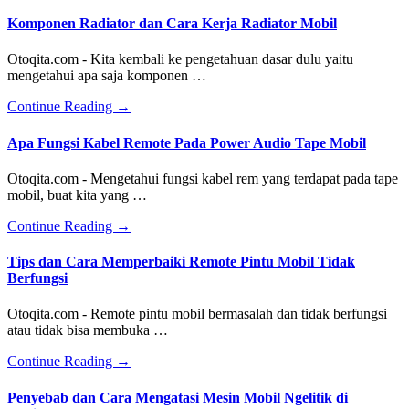
Komponen Radiator dan Cara Kerja Radiator Mobil
Otoqita.com - Kita kembali ke pengetahuan dasar dulu yaitu
mengetahui apa saja komponen …
about
Continue Reading
→
Komponen
Radiator
Apa Fungsi Kabel Remote Pada Power Audio Tape Mobil
dan
Cara
Otoqita.com - Mengetahui fungsi kabel rem yang terdapat pada tape
Kerja
mobil, buat kita yang …
Radiator
Mobil
about
Continue Reading
→
Apa
Fungsi
Tips dan Cara Memperbaiki Remote Pintu Mobil Tidak
Kabel
Berfungsi
Remote
Pada
Otoqita.com - Remote pintu mobil bermasalah dan tidak berfungsi
Power
atau tidak bisa membuka …
Audio
Tape
about
Continue Reading
→
Mobil
Tips
dan
Penyebab dan Cara Mengatasi Mesin Mobil Ngelitik di