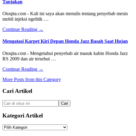
Cara
Tanjakan
Memperbaiki
Remote
Otoqita.com - Kali ini saya akan menulis tentang penyebab mesin
Pintu
mobil injeksi ngelitik …
Mobil
Tidak
about
Continue Reading
→
Berfungsi
Penyebab
dan
Mengatasi Karpet Kiri Depan Honda Jazz Basah Saat Hujan
Cara
Mengatasi
Otoqita.com - Mengetahui penyebab air masuk kabin Honda Jazz
Mesin
RS 2009 dan air tersebut …
Mobil
Ngelitik
about
Continue Reading
→
di
Mengatasi
Tanjakan
More Posts from this Category
Karpet
Kiri
Footer
Cari Artikel
Depan
Honda
Jazz
Cari
Basah
di
Saat
situs
Kategori Artikel
Hujan
ini
Kategori
Artikel