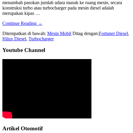
menambah pasokan jumlah udara masuk ke ruang mesin, secara
konstruksi turbo atau turbocharger pada mesin diesel adalah
merupakan kipas …
about
Continue Reading
→
P1264
Ditempatkan di bawah:
Mesin Mobil
Ditag dengan:
Fortuner Diesel
,
VN
Hilux Diesel
,
Turbocharger
Turbo
Controller
Sidebar
Youtube Channel
Toyota
Hilux
Utama
Artikel Otomotif