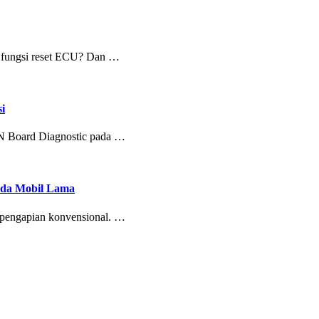
ih fungsi reset ECU? Dan …
i
ON Board Diagnostic pada …
Pada Mobil Lama
m pengapian konvensional. …