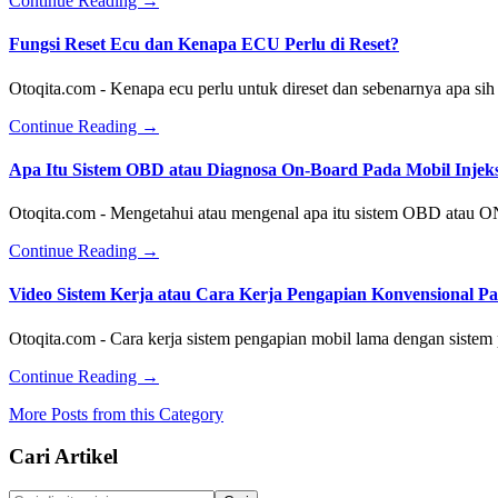
Continue Reading
→
MAF
Manual
Sensor
Dan
Fungsi Reset Ecu dan Kenapa ECU Perlu di Reset?
Pada
Cara
Nissan
Setting
Otoqita.com - Kenapa ecu perlu untuk direset dan sebenarnya apa s
X-
Remote
trail
Pintu
about
Continue Reading
→
Kijang
Fungsi
Innova
Reset
Apa Itu Sistem OBD atau Diagnosa On-Board Pada Mobil Injeks
E
Ecu
dan
Otoqita.com - Mengetahui atau mengenal apa itu sistem OBD atau 
Kenapa
ECU
about
Continue Reading
→
Perlu
Apa
di
Itu
Video Sistem Kerja atau Cara Kerja Pengapian Konvensional 
Reset?
Sistem
OBD
Otoqita.com - Cara kerja sistem pengapian mobil lama dengan siste
atau
Diagnosa
about
Continue Reading
→
On-
Video
Board
More Posts from this Category
Sistem
Pada
Kerja
Mobil
Footer
Cari Artikel
atau
Injeksi
Cara
Kerja