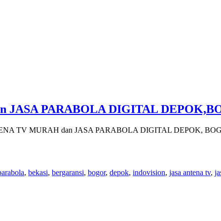
n JASA PARABOLA DIGITAL DEPOK,
ENA TV MURAH dan JASA PARABOLA DIGITAL DEPOK, BOGOR,
parabola
,
bekasi
,
bergaransi
,
bogor
,
depok
,
indovision
,
jasa antena tv
,
ja