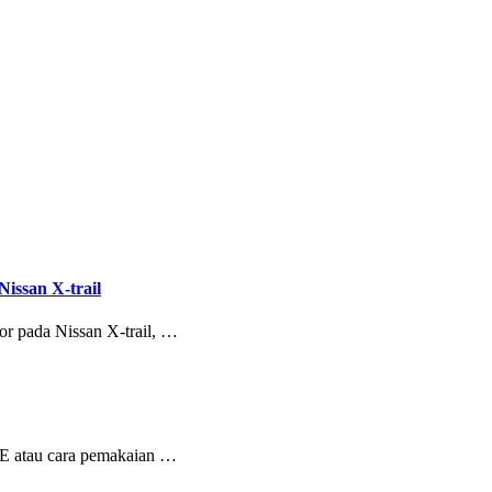
issan X-trail
or pada Nissan X-trail, …
a E atau cara pemakaian …