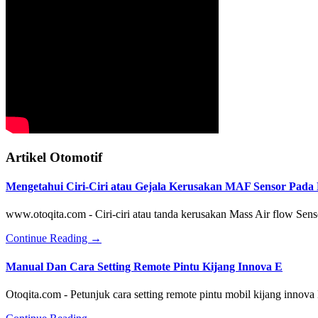
PARABOLA
DIGITAL
DEPOK,BOGOR,BEKASI,TANGGERANG,
Artikel Otomotif
Mengetahui Ciri-Ciri atau Gejala Kerusakan MAF Sensor Pada N
www.otoqita.com - Ciri-ciri atau tanda kerusakan Mass Air flow Sens
about
Continue Reading
→
Mengetahui
Ciri-
Manual Dan Cara Setting Remote Pintu Kijang Innova E
Ciri
atau
Otoqita.com - Petunjuk cara setting remote pintu mobil kijang innov
Gejala
Kerusakan
about