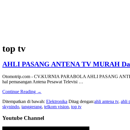
top tv
AHLI PASANG ANTENA TV MURAH Da
Otomotrip.com - CV.KURNIA PARABOLA AHLI PASANG ANT
hal pemasangan Antena Pesawat Televisi …
about
Continue Reading
→
AHLI
Ditempatkan di bawah:
Elektronika
Ditag dengan:
ahli antena tv
,
ahli 
PASANG
skynindo
,
tanggerang
,
telkom vision
,
top tv
ANTENA
TV
Sidebar
Youtube Channel
MURAH
Dan
Utama
JASA