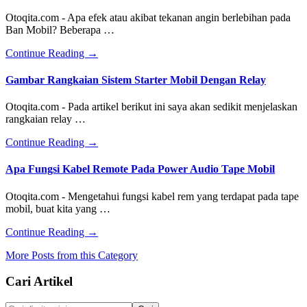
atau
Otoqita.com - Apa efek atau akibat tekanan angin berlebihan pada
Gejala
Ban Mobil? Beberapa …
Kerusakan
MAF
about
Continue Reading
→
Sensor
Akibat
Pada
Kelebihan
Gambar Rangkaian Sistem Starter Mobil Dengan Relay
Nissan
Tekanan
X-
Angin
Otoqita.com - Pada artikel berikut ini saya akan sedikit menjelaskan
trail
Ban
rangkaian relay …
Mobil
about
Continue Reading
→
Gambar
Rangkaian
Apa Fungsi Kabel Remote Pada Power Audio Tape Mobil
Sistem
Starter
Otoqita.com - Mengetahui fungsi kabel rem yang terdapat pada tape
Mobil
mobil, buat kita yang …
Dengan
Relay
about
Continue Reading
→
Apa
More Posts from this Category
Fungsi
Kabel
Footer
Cari Artikel
Remote
Pada
Power