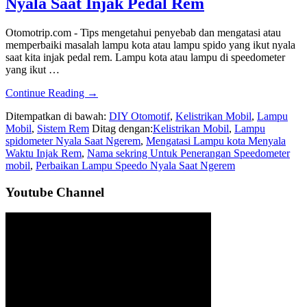
Nyala Saat Injak Pedal Rem
Otomotrip.com - Tips mengetahui penyebab dan mengatasi atau
memperbaiki masalah lampu kota atau lampu spido yang ikut nyala
saat kita injak pedal rem. Lampu kota atau lampu di speedometer
yang ikut …
about
Continue Reading
→
Lampu
Ditempatkan di bawah:
DIY Otomotif
,
Kelistrikan Mobil
,
Lampu
Kota
Mobil
,
Sistem Rem
Ditag dengan:
Kelistrikan Mobil
,
Lampu
dan
spidometer Nyala Saat Ngerem
,
Mengatasi Lampu kota Menyala
Lampu
Waktu Injak Rem
,
Nama sekring Untuk Penerangan Speedometer
Speedo
mobil
,
Perbaikan Lampu Speedo Nyala Saat Ngerem
Ikut
Nyala
Sidebar
Youtube Channel
Saat
Injak
Utama
Pedal
Rem