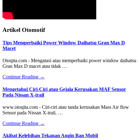
Artikel Otomotif
Tips Memperbaiki Power Window Daihatsu Gran Max D
Macet
Otoqita.com - Mengatasi atau memperbaiki power window daihatsu
Gran Max D macet atau tidak …
about
Continue Reading
→
Tips
Memperbaiki
Mengetahui Ciri-Ciri atau Gejala Kerusakan MAF Sensor
Power
Pada Nissan X-trail
Window
Daihatsu
www.otoqita.com - Ciri-ciri atau tanda kerusakan Mass Air flow
Gran
Sensor pada Nissan X-trail, …
Max
D
about
Continue Reading
→
Macet
Mengetahui
Ciri-
Akibat Kelebihan Tekanan Angin Ban Mobil
Ciri