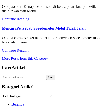
Sistem
OBD
Otoqita.com - Kenapa Mobil sedikit berasap dari knalpot ketika
atau
dihidupkan atau Mobil …
Diagnosa
On-
about
Continue Reading
→
Board
Penyebab
Pada
Mobil
Mencari Penyebab Speedometer Mobil Tidak Jalan
Mobil
Berasap
Injeksi
Dari
Otoqita.com - Artikel mencari faktor penyebab speedometer mobil
Knalpot
tidak jalan, panel …
Saat
Dipanasi
about
Continue Reading
→
Pagi
Mencari
Hari
More Posts from this Category
Penyebab
Speedometer
Footer
Cari Artikel
Mobil
Tidak
Jalan
Cari
di
situs
Kategori Artikel
ini
Kategori
Artikel
Beranda