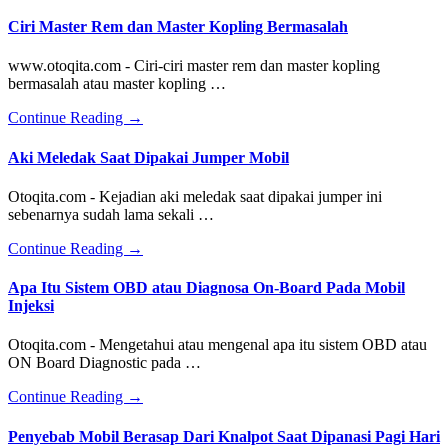
Ciri Master Rem dan Master Kopling Bermasalah
www.otoqita.com - Ciri-ciri master rem dan master kopling
bermasalah atau master kopling …
about
Continue Reading
→
Ciri
Master
Aki Meledak Saat Dipakai Jumper Mobil
Rem
dan
Otoqita.com - Kejadian aki meledak saat dipakai jumper ini
Master
sebenarnya sudah lama sekali …
Kopling
Bermasalah
about
Continue Reading
→
Aki
Meledak
Apa Itu Sistem OBD atau Diagnosa On-Board Pada Mobil
Saat
Injeksi
Dipakai
Jumper
Otoqita.com - Mengetahui atau mengenal apa itu sistem OBD atau
Mobil
ON Board Diagnostic pada …
about
Continue Reading
→
Apa
Itu
Penyebab Mobil Berasap Dari Knalpot Saat Dipanasi Pagi Hari