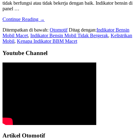
tidak berfungsi atau tidak bekerja dengan baik. Indikator bensin di
panel …
about
Continue Reading
→
Penyebab
Ditempatkan di bawah:
Otomotif
Ditag dengan:
Indikator Bensin
Kenapa
Mobil Macet
,
Indikator Bensin Mobil Tidak Bergerak
,
Kelistrikan
Indikator
Mobil
,
Kenapa Indikator BBM Macet
Bensin
Tidak
Sidebar
Youtube Channel
Berfungsi
Utama
Artikel Otomotif