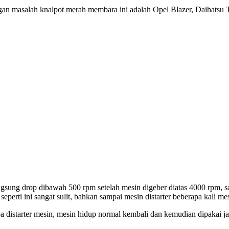
n masalah knalpot merah membara ini adalah Opel Blazer, Daihatsu Te
gsung drop dibawah 500 rpm setelah mesin digeber diatas 4000 rpm, s
erti ini sangat sulit, bahkan sampai mesin distarter beberapa kali mes
istarter mesin, mesin hidup normal kembali dan kemudian dipakai jala