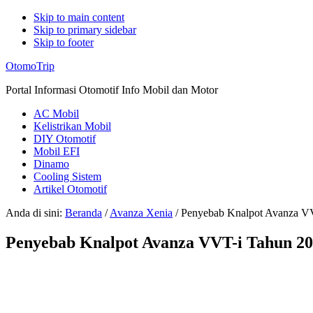
Skip to main content
Skip to primary sidebar
Skip to footer
Additional
OtomoTrip
menu
Portal Informasi Otomotif Info Mobil dan Motor
AC Mobil
Kelistrikan Mobil
DIY Otomotif
Mobil EFI
Dinamo
Cooling Sistem
Artikel Otomotif
Anda di sini:
Beranda
/
Avanza Xenia
/
Penyebab Knalpot Avanza V
Penyebab Knalpot Avanza VVT-i Tahun 2