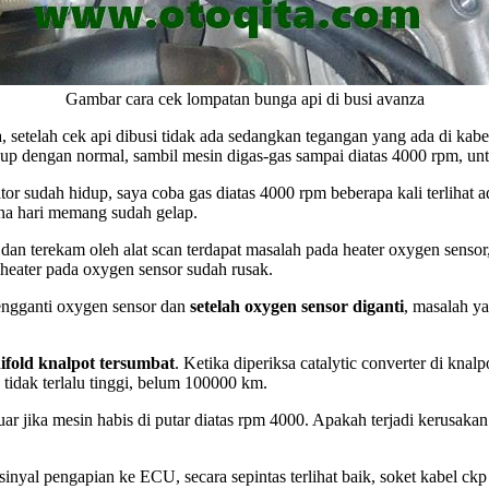
Gambar cara cek lompatan bunga api di busi avanza
, setelah cek api dibusi tidak ada sedangkan tegangan yang ada di ka
up dengan normal, sambil mesin digas-gas sampai diatas 4000 rpm, unt
tor sudah hidup, saya coba gas diatas 4000 rpm beberapa kali terlihat 
ena hari memang sudah gelap.
dan terekam oleh alat scan terdapat masalah pada heater oxygen sensor
heater pada oxygen sensor sudah rusak.
engganti oxygen sensor dan
setelah oxygen sensor diganti
, masalah y
nifold knalpot tersumbat
. Ketika diperiksa catalytic converter di knalp
idak terlalu tinggi, belum 100000 km.
luar jika mesin habis di putar diatas rpm 4000. Apakah terjadi kerusa
yal pengapian ke ECU, secara sepintas terlihat baik, soket kabel ckp s