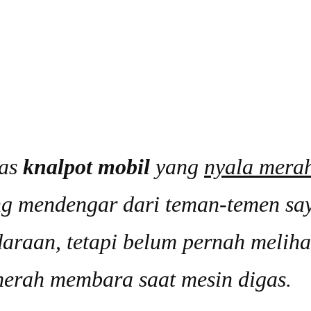
has
knalpot mobil
yang
nyala mera
ing mendengar dari teman-temen sa
raan, tetapi belum pernah meliha
merah membara saat mesin digas.