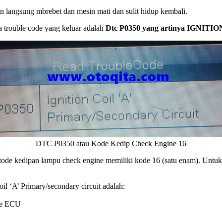
n langsung mbrebet dan mesin mati dan sulit hidup kembali.
a trouble code yang keluar adalah
Dtc P0350 yang artinya IGNITION
DTC P0350 atau Kode Kedip Check Engine 16
etode kedipan lampu check engine memiliki kode 16 (satu enam). Untu
il ‘A’ Primary/secondary circuit adalah:
 ke ECU