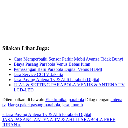
Silakan Lihat Juga:
Cara Memperbaiki Sensor Parkir Mobil Avanza Tidak Bunyi
Biaya Pasang Parabola Venus Bebas Iuran
Pemasangan Baru Parabola Digital Venus HDMI
Jasa Service CCTV Jakarta
Jasa Pasang Antena Tv & Ahli Parabola Digital
JUAL & SETTING PARABOLA VENUS & ANTENA TV
LCD-LED
Ditempatkan di bawah:
Elektronika
,
parabola
Ditag dengan:
antena
tv
,
Harga paket pasang parabola
,
jasa
,
murah
Previous
« Jasa Pasang Antena Tv & Ahli Parabola Digital
Post:
Next
JASA PASANG ANTENA TV & AHLI PARABOLA FREE
Post:
IURAN »