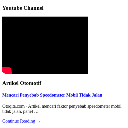
Sidebar
Youtube Channel
Utama
Artikel Otomotif
Mencari Penyebab Speedometer Mobil Tidak Jalan
Otoqita.com - Artikel mencari faktor penyebab speedometer mobil
tidak jalan, panel …
about
Continue Reading
→
Mencari