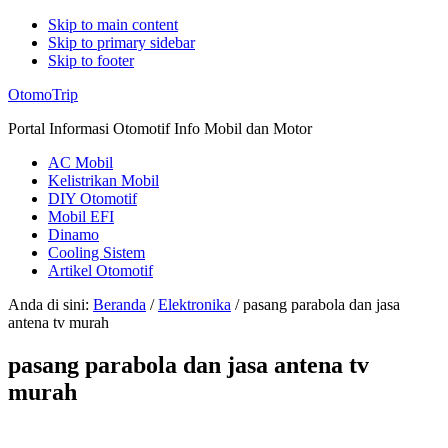
Skip to main content
Skip to primary sidebar
Skip to footer
Additional
OtomoTrip
menu
Portal Informasi Otomotif Info Mobil dan Motor
AC Mobil
Kelistrikan Mobil
DIY Otomotif
Mobil EFI
Dinamo
Cooling Sistem
Artikel Otomotif
Anda di sini:
Beranda
/
Elektronika
/
pasang parabola dan jasa
antena tv murah
pasang parabola dan jasa antena tv
murah