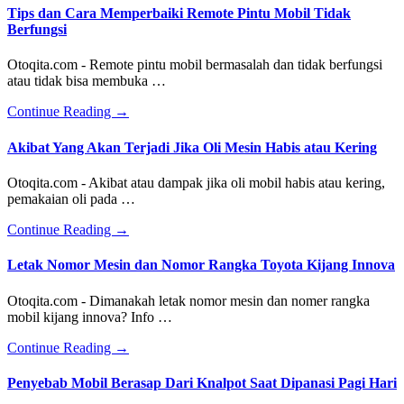
Penyebab
Tips dan Cara Memperbaiki Remote Pintu Mobil Tidak
Speedometer
Berfungsi
Mobil
Tidak
Otoqita.com - Remote pintu mobil bermasalah dan tidak berfungsi
Jalan
atau tidak bisa membuka …
about
Continue Reading
→
Tips
dan
Akibat Yang Akan Terjadi Jika Oli Mesin Habis atau Kering
Cara
Memperbaiki
Otoqita.com - Akibat atau dampak jika oli mobil habis atau kering,
Remote
pemakaian oli pada …
Pintu
Mobil
about
Continue Reading
→
Tidak
Akibat
Berfungsi
Yang
Letak Nomor Mesin dan Nomor Rangka Toyota Kijang Innova
Akan
Terjadi
Otoqita.com - Dimanakah letak nomor mesin dan nomer rangka
Jika
mobil kijang innova? Info …
Oli
Mesin
about
Continue Reading
→
Habis
Letak
atau
Nomor
Penyebab Mobil Berasap Dari Knalpot Saat Dipanasi Pagi Hari
Kering
Mesin