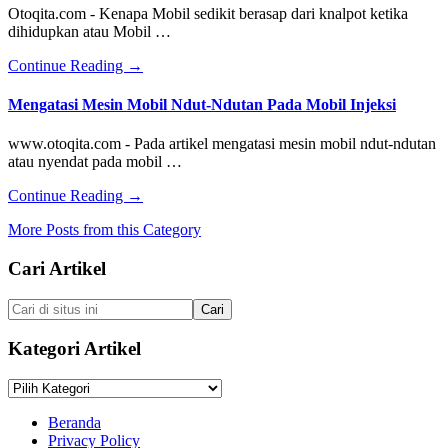
Starter
Otoqita.com - Kenapa Mobil sedikit berasap dari knalpot ketika
Mobil
dihidupkan atau Mobil …
Dengan
Relay
about
Continue Reading
→
Penyebab
Mobil
Mengatasi Mesin Mobil Ndut-Ndutan Pada Mobil Injeksi
Berasap
Dari
www.otoqita.com - Pada artikel mengatasi mesin mobil ndut-ndutan
Knalpot
atau nyendat pada mobil …
Saat
Dipanasi
about
Continue Reading
→
Pagi
Mengatasi
Hari
More Posts from this Category
Mesin
Mobil
Footer
Cari Artikel
Ndut-
Ndutan
Pada
Cari
Mobil
di
Injeksi
situs
Kategori Artikel
ini
Kategori
Artikel
Beranda
Privacy Policy