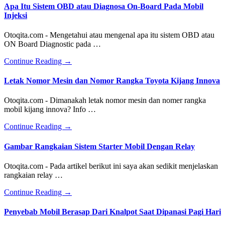
Apa Itu Sistem OBD atau Diagnosa On-Board Pada Mobil
Injeksi
Otoqita.com - Mengetahui atau mengenal apa itu sistem OBD atau
ON Board Diagnostic pada …
about
Continue Reading
→
Apa
Itu
Letak Nomor Mesin dan Nomor Rangka Toyota Kijang Innova
Sistem
OBD
Otoqita.com - Dimanakah letak nomor mesin dan nomer rangka
atau
mobil kijang innova? Info …
Diagnosa
On-
about
Continue Reading
→
Board
Letak
Pada
Nomor
Gambar Rangkaian Sistem Starter Mobil Dengan Relay
Mobil
Mesin
Injeksi
dan
Otoqita.com - Pada artikel berikut ini saya akan sedikit menjelaskan
Nomor
rangkaian relay …
Rangka
Toyota
about
Continue Reading
→
Kijang
Gambar
Innova
Rangkaian
Penyebab Mobil Berasap Dari Knalpot Saat Dipanasi Pagi Hari
Sistem