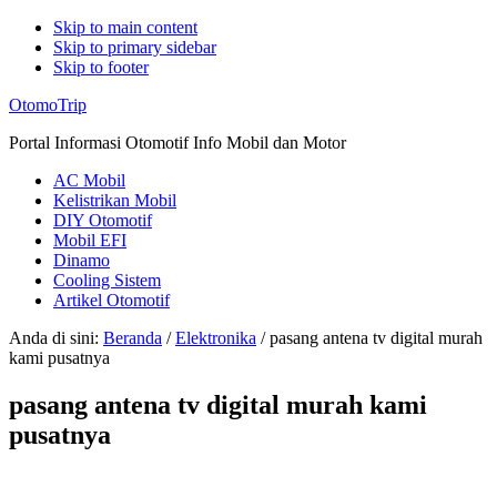
Skip to main content
Skip to primary sidebar
Skip to footer
Additional
OtomoTrip
menu
Portal Informasi Otomotif Info Mobil dan Motor
AC Mobil
Kelistrikan Mobil
DIY Otomotif
Mobil EFI
Dinamo
Cooling Sistem
Artikel Otomotif
Anda di sini:
Beranda
/
Elektronika
/
pasang antena tv digital murah
kami pusatnya
pasang antena tv digital murah kami
pusatnya