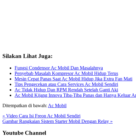
Silakan Lihat Juga:
Fungsi Condensor Ac Mobil Dan Masalahnya
Penyebab Masalah Kompresor Ac Mobil Hidup Terus
Mesin Cepat Panas Saat Ac Mobil Hidup Jika Extra Fan Mati
Tips Pengecekan atau Cara Services Ac Mobil Sendiri
Ac Tidak Hidup Dan RPM Rendah Setelah Ganti Aki
Ac Mobil Kijang Innova Tiba-Tiba Panas dan Hanya Keluar A
Ditempatkan di bawah:
Ac Mobil
Previous
« Video Cara Isi Freon Ac Mobil Sendiri
Post:
Next
Gambar Rangkaian Sistem Starter Mobil Dengan Relay »
Post:
Sidebar
Youtube Channel