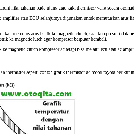
uhi nilai tahanan pada ujung atau kaki thermistor yang secara otomati
ac amplifier atau ECU selanjutnya digunakan untuk memutuskan arus li
or akan memutus arus listrik ke magnetic clutch, saat kompresor tidak
strik ke magnetic lutch agar kompresor berputar kembali.
rik ke magnetic clutch kompresor ac tetapi bisa melalui ecu atau ac amp
thermistor seperti contoh grafik thermistor ac mobil toyota berikut in