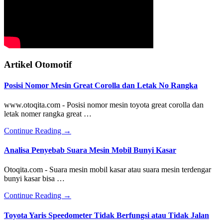
Artikel Otomotif
Posisi Nomor Mesin Great Corolla dan Letak No Rangka
www.otoqita.com - Posisi nomor mesin toyota great corolla dan
letak nomer rangka great …
about
Continue Reading
→
Posisi
Nomor
Analisa Penyebab Suara Mesin Mobil Bunyi Kasar
Mesin
Great
Otoqita.com - Suara mesin mobil kasar atau suara mesin terdengar
Corolla
bunyi kasar bisa …
dan
Letak
about
Continue Reading
→
No
Analisa
Rangka
Penyebab
Toyota Yaris Speedometer Tidak Berfungsi atau Tidak Jalan
Suara