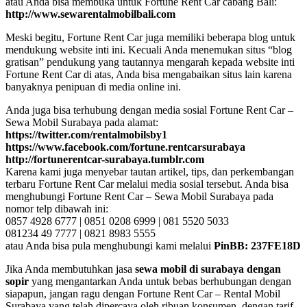
atau Anda bisa membuka untuk Fortune Rent Car cabang Bali:
http://www.sewarentalmobilbali.com
Meski begitu, Fortune Rent Car juga memiliki beberapa blog untuk
mendukung website inti ini. Kecuali Anda menemukan situs “blog
gratisan” pendukung yang tautannya mengarah kepada website inti
Fortune Rent Car di atas, Anda bisa mengabaikan situs lain karena
banyaknya penipuan di media online ini.
Anda juga bisa terhubung dengan media sosial Fortune Rent Car –
Sewa Mobil Surabaya pada alamat:
https://twitter.com/rentalmobilsby1
https://www.facebook.com/fortune.rentcarsurabaya
http://fortunerentcar-surabaya.tumblr.com
Karena kami juga menyebar tautan artikel, tips, dan perkembangan
terbaru Fortune Rent Car melalui media sosial tersebut. Anda bisa
menghubungi Fortune Rent Car – Sewa Mobil Surabaya pada
nomor telp dibawah ini:
0857 4928 6777 | 0851 0208 6999 | 081 5520 5033
081234 49 7777 | 0821 8983 5555
atau Anda bisa pula menghubungi kami melalui
PinBB: 237FE18D
Jika Anda membutuhkan jasa
sewa mobil di surabaya dengan
sopir
yang mengantarkan Anda untuk bebas berhubungan dengan
siapapun, jangan ragu dengan Fortune Rent Car – Rental Mobil
Surabaya yang telah dipercaya oleh ribuan konsumen, dengan tarif