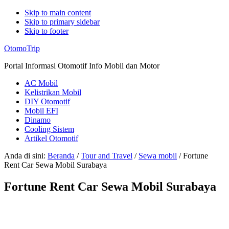
Skip to main content
Skip to primary sidebar
Skip to footer
Additional
OtomoTrip
menu
Portal Informasi Otomotif Info Mobil dan Motor
AC Mobil
Kelistrikan Mobil
DIY Otomotif
Mobil EFI
Dinamo
Cooling Sistem
Artikel Otomotif
Anda di sini:
Beranda
/
Tour and Travel
/
Sewa mobil
/
Fortune
Rent Car Sewa Mobil Surabaya
Fortune Rent Car Sewa Mobil Surabaya