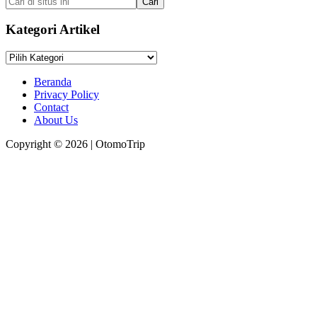
Habis/Bocor
di
situs
Kategori Artikel
ini
Kategori
Artikel
Beranda
Privacy Policy
Contact
About Us
Copyright © 2026 | OtomoTrip