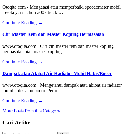
Mesin
Otoqita.com - Mengatasi atau memperbaiki speedometer mobil
Mobil
toyota yaris tahun 2007 tidak …
Bunyi
Kasar
about
Continue Reading
→
Toyota
Yaris
Ciri Master Rem dan Master Kopling Bermasalah
Speedometer
Tidak
www.otoqita.com - Ciri-ciri master rem dan master kopling
Berfungsi
bermasalah atau master kopling …
atau
Tidak
about
Continue Reading
→
Jalan
Ciri
Master
Dampak atau Akibat Air Radiator Mobil Habis/Bocor
Rem
dan
www.otoqita.com - Mengetahui dampak atau akibat air radiator
Master
mobil habis atau bocor. Perlu …
Kopling
Bermasalah
about
Continue Reading
→
Dampak
More Posts from this Category
atau
Akibat
Footer
Cari Artikel
Air
Radiator
Mobil
Cari