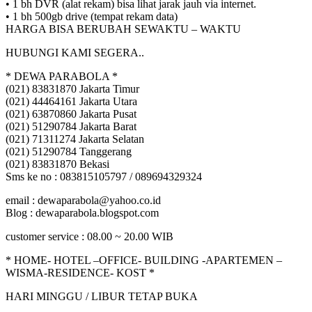
• 1 bh DVR (alat rekam) bisa lihat jarak jauh via internet.
• 1 bh 500gb drive (tempat rekam data)
HARGA BISA BERUBAH SEWAKTU – WAKTU
HUBUNGI KAMI SEGERA..
* DEWA PARABOLA *
(021) 83831870 Jakarta Timur
(021) 44464161 Jakarta Utara
(021) 63870860 Jakarta Pusat
(021) 51290784 Jakarta Barat
(021) 71311274 Jakarta Selatan
(021) 51290784 Tanggerang
(021) 83831870 Bekasi
Sms ke no : 083815105797 / 089694329324
email : dewaparabola@yahoo.co.id
Blog : dewaparabola.blogspot.com
customer service : 08.00 ~ 20.00 WIB
* HOME- HOTEL –OFFICE- BUILDING -APARTEMEN –
WISMA-RESIDENCE- KOST *
HARI MINGGU / LIBUR TETAP BUKA