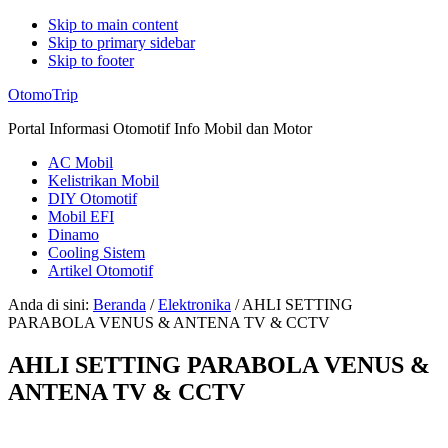
Skip to main content
Skip to primary sidebar
Skip to footer
Additional
OtomoTrip
menu
Portal Informasi Otomotif Info Mobil dan Motor
AC Mobil
Kelistrikan Mobil
DIY Otomotif
Mobil EFI
Dinamo
Cooling Sistem
Artikel Otomotif
Anda di sini:
Beranda
/
Elektronika
/
AHLI SETTING
PARABOLA VENUS & ANTENA TV & CCTV
AHLI SETTING PARABOLA VENUS &
ANTENA TV & CCTV