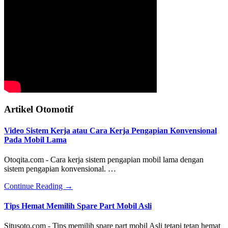
Artikel Otomotif
Video Sistem Kerja atau Cara Kerja Pengapian Konvensional
Pada Mobil Lama
Otoqita.com - Cara kerja sistem pengapian mobil lama dengan
sistem pengapian konvensional. …
about
Continue Reading
→
Video
Sistem
Tips Hemat Memilih Spare Part Mobil Asli
Kerja
atau
Situsoto.com - Tips memilih spare part mobil Asli tetapi tetap hemat