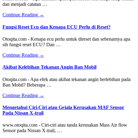
Cara
dan menjadi catatan …
Kerja
Pengapian
about
Continue Reading
→
Konvensional
Tips
Pada
Hemat
Fungsi Reset Ecu dan Kenapa ECU Perlu di Reset?
Mobil
Memilih
Lama
Spare
Otoqita.com - Kenapa ecu perlu untuk direset dan sebenarnya apa
Part
sih fungsi reset ECU? Dan …
Mobil
Asli
about
Continue Reading
→
Fungsi
Reset
Akibat Kelebihan Tekanan Angin Ban Mobil
Ecu
dan
Otoqita.com - Apa efek atau akibat tekanan angin berlebihan pada
Kenapa
Ban Mobil? Beberapa …
ECU
Perlu
about
Continue Reading
→
di
Akibat
Reset?
Kelebihan
Mengetahui Ciri-Ciri atau Gejala Kerusakan MAF Sensor
Tekanan
Pada Nissan X-trail
Angin
Ban
www.otoqita.com - Ciri-ciri atau tanda kerusakan Mass Air flow
Mobil
Sensor pada Nissan X-trail, …