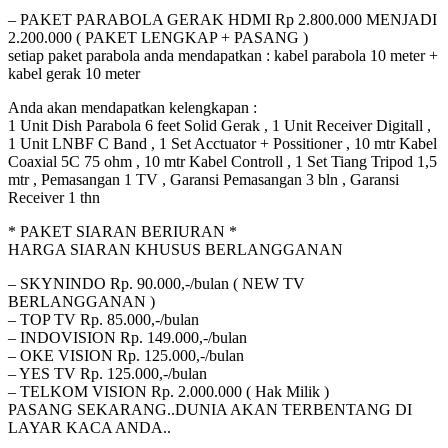
– PAKET PARABOLA GERAK HDMI Rp 2.800.000 MENJADI
2.200.000 ( PAKET LENGKAP + PASANG )
setiap paket parabola anda mendapatkan : kabel parabola 10 meter +
kabel gerak 10 meter
Anda akan mendapatkan kelengkapan :
1 Unit Dish Parabola 6 feet Solid Gerak , 1 Unit Receiver Digitall ,
1 Unit LNBF C Band , 1 Set Acctuator + Possitioner , 10 mtr Kabel
Coaxial 5C 75 ohm , 10 mtr Kabel Controll , 1 Set Tiang Tripod 1,5
mtr , Pemasangan 1 TV , Garansi Pemasangan 3 bln , Garansi
Receiver 1 thn
* PAKET SIARAN BERIURAN *
HARGA SIARAN KHUSUS BERLANGGANAN
– SKYNINDO Rp. 90.000,-/bulan ( NEW TV
BERLANGGANAN )
– TOP TV Rp. 85.000,-/bulan
– INDOVISION Rp. 149.000,-/bulan
– OKE VISION Rp. 125.000,-/bulan
– YES TV Rp. 125.000,-/bulan
– TELKOM VISION Rp. 2.000.000 ( Hak Milik )
PASANG SEKARANG..DUNIA AKAN TERBENTANG DI
LAYAR KACA ANDA..