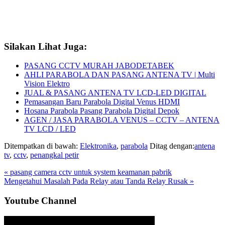
Silakan Lihat Juga:
PASANG CCTV MURAH JABODETABEK
AHLI PARABOLA DAN PASANG ANTENA TV | Multi
Vision Elektro
JUAL & PASANG ANTENA TV LCD-LED DIGITAL
Pemasangan Baru Parabola Digital Venus HDMI
Hosana Parabola Pasang Parabola Digital Depok
AGEN / JASA PARABOLA VENUS – CCTV – ANTENA
TV LCD / LED
Ditempatkan di bawah:
Elektronika
,
parabola
Ditag dengan:
antena
tv
,
cctv
,
penangkal petir
Previous
« pasang camera cctv untuk system keamanan pabrik
Post:
Next
Mengetahui Masalah Pada Relay atau Tanda Relay Rusak »
Post:
Sidebar
Youtube Channel
Utama